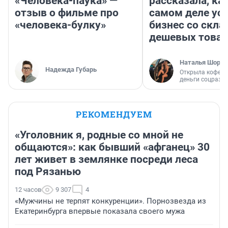
«Человека-паука» —
рассказала, как
отзыв о фильме про
самом деле ус
«человека-булку»
бизнес со скл
дешевых това
Наталья Шорох
Надежда Губарь
Открыла кофейн
деньги соцразв
РЕКОМЕНДУЕМ
«Уголовник я, родные со мной не
общаются»: как бывший «афганец» 30
лет живет в землянке посреди леса
под Рязанью
12 часов
9 307
4
«Мужчины не терпят конкуренции». Порнозвезда из
Екатеринбурга впервые показала своего мужа