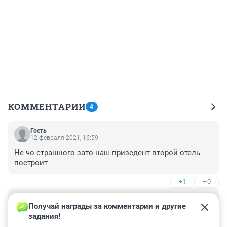
КОММЕНТАРИИ
4
Гость
12 февраля 2021, 16:59
Не чо страшного зато наш призедент второй отель 
построит
+1
–0
Гость
12 февраля 2021, 11:18
Получай награды за комментарии и другие 
задания!
По результатам торгов между Норникелем и 