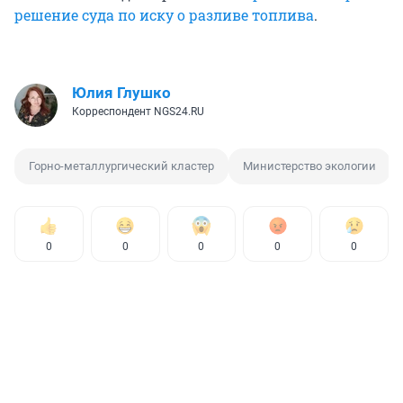
решение суда по иску о разливе топлива
.
Юлия Глушко
Корреспондент NGS24.RU
Горно-металлургический кластер
Министерство экологии
0
0
0
0
0