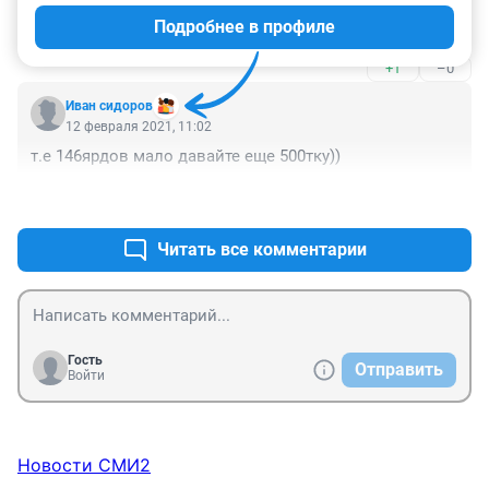
государством по поводу ущерба окажется, что 500 
Подробнее в профиле
лярдов должно государство, чтобы оплатить утечку 
топлива...
+1
–0
Иван сидоров
12 февраля 2021, 11:02
т.е 146ярдов мало давайте еще 500тку))
+0
–0
Читать все комментарии
Гость
Отправить
Войти
Новости СМИ2