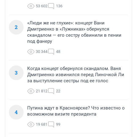
53 602
136
«Люди же не глухие»: концерт Вани
2
Дмитриенко в «Лужниках» обернулся
скандалом — его сестру обвинили в пении
под фанеру
30 344
48
Когда концерт обернулся скандалом. Ваня
3
Дмитриенко извинился перед Линочкой Ли
за выступление сестры под ее голос
21 812
22
Путина ждут в Красноярске? Что известно о
4
возможном визите президента
19 681
99