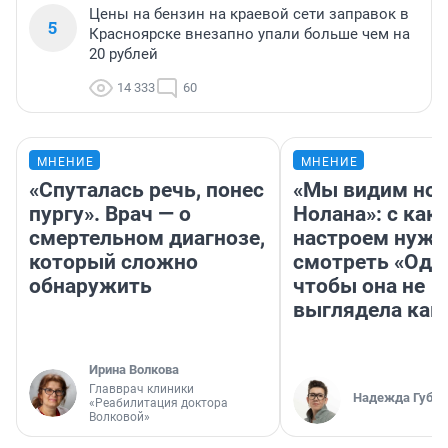
Цены на бензин на краевой сети заправок в
5
Красноярске внезапно упали больше чем на
20 рублей
14 333
60
МНЕНИЕ
МНЕНИЕ
«Спуталась речь, понес
«Мы видим нов
пургу». Врач — о
Нолана»: с как
смертельном диагнозе,
настроем нужн
который сложно
смотреть «Оди
обнаружить
чтобы она не
выглядела как
Ирина Волкова
Главврач клиники
Надежда Губар
«Реабилитация доктора
Волковой»