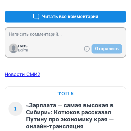
+2
–1
дорогостоящими работами, менее затратными 
считаются росписи, сграффито и чеканки. Несмотря 
на то что многим это кажется пережитком прошлого, 
Читать все комментарии
в нашем городе встречается достаточно много 
серьезных и высокохудожественных примеров МДИ. 
И наша задача сохранить и оставить потомкам, то что 
делалось с любовью, профессионализмом и 
энтузиазмом на века!)
Гость
Отправить
Войти
Новости СМИ2
ТОП 5
«Зарплата — самая высокая в
1
Сибири»: Котюков рассказал
Путину про экономику края —
онлайн-трансляция