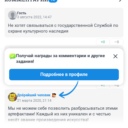
Гость
3 августа 2022, 14:47
Не хотят связываться с государственной Службой по 
охране культурного наследия
+0
–0
Гость
22 марта 2020, 10:21
Получай награды за комментарии и другие 
задания!
Прекрасная статья! За каждым произведением МДИ 
стоит система включающая обучение кадров, 
Подробнее в профиле
создание технических условий для работы, гос 
поддержка и гос заказы (в бюджете закладывалось 
+1
–0
до 5% от сметы на оформление, художественный 
совет ( архитектор-художник-проектировщик) которые 
Добрейший человек
в связке работали над многими произведениями, в 
21 марта 2020, 21:14
том числе чтобы монументальное произведение 
Мы не можем себе позволить разбрасываться этими 
раскрывало функциональность здания, делало его 
артефактами! Каждый из них уникален и с честью 
особенным. Техники в монументально декоративном 
несёт звание произведения искусства!
искусстве выбирали исходя из бюджета, считается 
мозаичный барельеф и литой витраж 