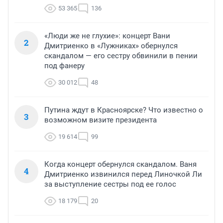
53 365
136
«Люди же не глухие»: концерт Вани
2
Дмитриенко в «Лужниках» обернулся
скандалом — его сестру обвинили в пении
под фанеру
30 012
48
Путина ждут в Красноярске? Что известно о
3
возможном визите президента
19 614
99
Когда концерт обернулся скандалом. Ваня
4
Дмитриенко извинился перед Линочкой Ли
за выступление сестры под ее голос
18 179
20