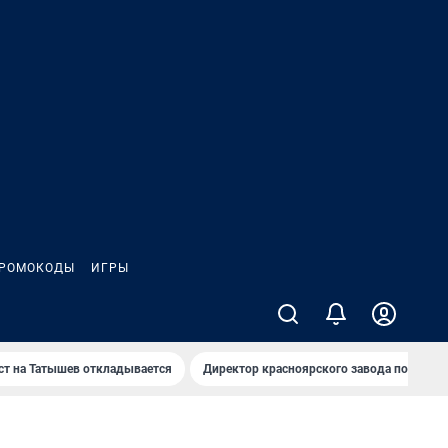
РОМОКОДЫ
ИГРЫ
т на Татышев откладывается
Директор красноярского завода под сан