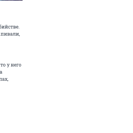
бийстве.
ыпивали,
то у него
а
пах,