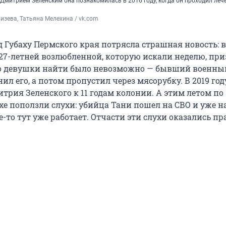
с Дмитрием Зеленским она познакомилась в 2016 году, когда он проходил леч
изева, Татьяна Мелехина / vk.com
од Губаху Пермского края потрясла страшная новость: в
 27-летней возлюбленной, которую искали неделю, при
ло девушки найти было невозможно — бывший военны
ил его, а потом пропустил через мясорубку. В 2019 год
трия Зеленского к 11 годам колонии. А этим летом по
е поползли слухи: убийца Тани пошел на СВО и уже на
-то тут уже работает. Отчасти эти слухи оказались пр