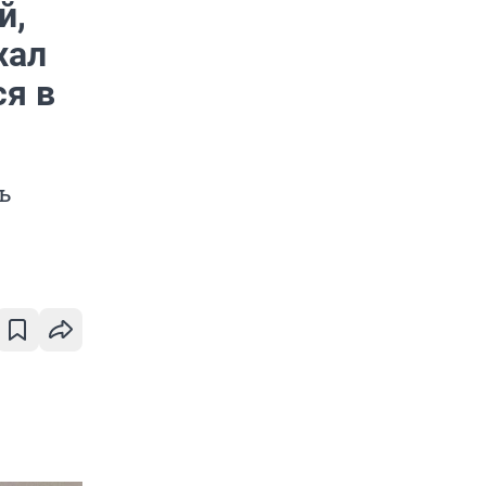
й,
хал
ся в
ь