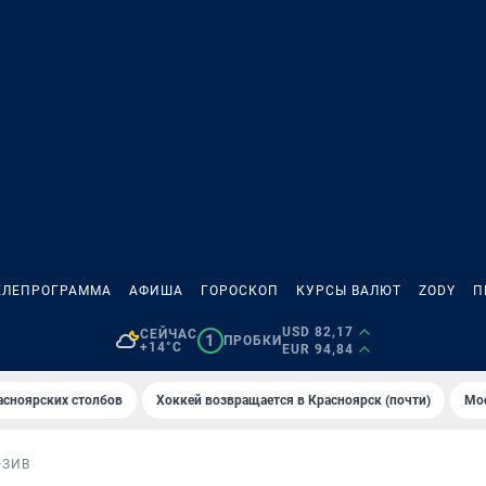
ЕЛЕПРОГРАММА
АФИША
ГОРОСКОП
КУРСЫ ВАЛЮТ
ZODY
П
USD 82,17
СЕЙЧАС
1
ПРОБКИ
+14°C
EUR 94,84
асноярских столбов
Хоккей возвращается в Красноярск (почти)
Мос
ЮЗИВ