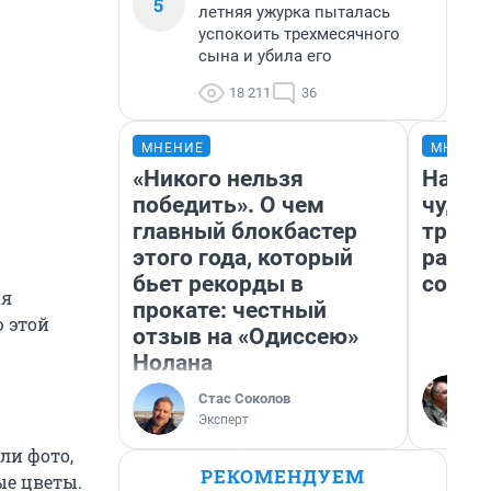
5
летняя ужурка пыталась
успокоить трехмесячного
сына и убила его
18 211
36
МНЕНИЕ
МНЕНИ
«Никого нельзя
Насле
победить». О чем
чудом
главный блокбастер
транс
этого года, который
разне
бьет рекорды в
совет
ия
прокате: честный
ю этой
отзыв на «Одиссею»
Нолана
Стас Соколов
Эксперт
ли фото,
РЕКОМЕНДУЕМ
ые цветы.