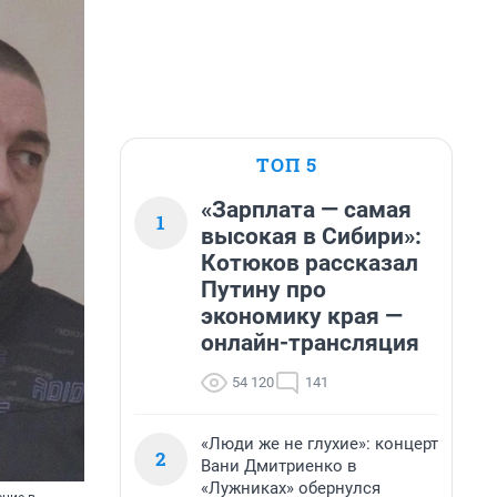
ТОП 5
«Зарплата — самая
1
высокая в Сибири»:
Котюков рассказал
Путину про
экономику края —
онлайн-трансляция
54 120
141
«Люди же не глухие»: концерт
2
Вани Дмитриенко в
«Лужниках» обернулся