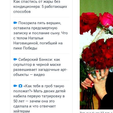
Как спастись от жары без
кондиционера: 5 работающих
способов
Покорила пять вершин,
оставила предсмертную
записку и послание сыну. Что
с телом Натальи
Наговициной, погибшей на
пике Победы
Сибирский Бэнкси: как
скульптор в черной маске
развешивает загадочные арт-
объекты — видео
«Как тебя в гроб такую
положат?» Мать двоих детей
набила первую татуировку в
50 лет — зачем она это
сделала и что отвечает
хейтерам