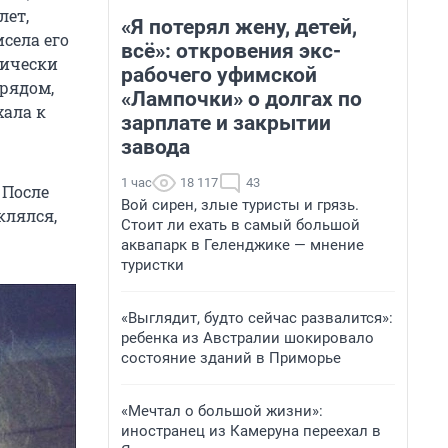
лет,
«Я потерял жену, детей,
исела его
всё»: откровения экс-
дически
рабочего уфимской
рядом,
«Лампочки» о долгах по
хала к
зарплате и закрытии
завода
1 час
18 117
43
 После
Вой сирен, злые туристы и грязь.
клялся,
Стоит ли ехать в самый большой
аквапарк в Геленджике — мнение
туристки
«Выглядит, будто сейчас развалится»:
ребенка из Австралии шокировало
состояние зданий в Приморье
«Мечтал о большой жизни»:
иностранец из Камеруна переехал в