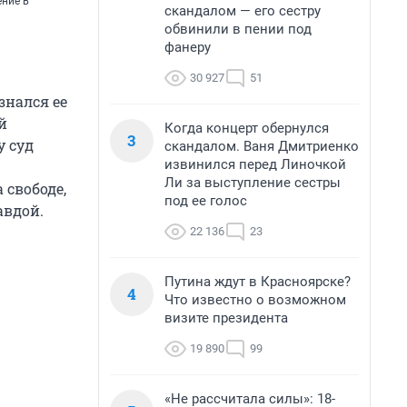
ение в
скандалом — его сестру
обвинили в пении под
фанеру
30 927
51
знался ее
й
Когда концерт обернулся
3
у суд
скандалом. Ваня Дмитриенко
извинился перед Линочкой
Ли за выступление сестры
 свободе,
под ее голос
авдой.
22 136
23
Путина ждут в Красноярске?
4
Что известно о возможном
визите президента
19 890
99
«Не рассчитала силы»: 18-