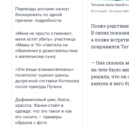
Татьяна была яркой и
Переводы россиян начнут
Источник: 
Татьяна Мел
блокировать по одной
причине: подробности
Позже родствен
В своих показан
«Меня не просто отменяют,
меня хотят убить»: участница
а позже встрет
«Мамы в 16» ответила на
понравился Тат
обвинения в домогательствах
к маленькому сыну
— Она сказала м
на теле было мн
«Эти вещи взаимосвязаны»:
политолог оценил шансы
решила, что он 
досрочной отставки Котюкова
кинула в него б
после приезда Путина
Дофаминовый шик, блеск,
красота. Фанки-стайл в
одежде: что это такое и как
его носить — примеры
образов с фото