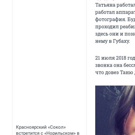
Татьяна работал
работал аппарат
фотография. Бу
проходил реаби
здесь они и по
нему в Губаху.
21 июля 2018 го
звонка она бесс
что довез Таню
Красноярский «Сокол»
встретится с «Норильском» в