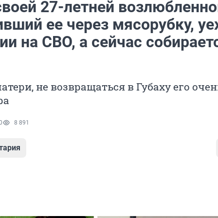
своей 27-летней возлюбленно
вший ее через мясорубку, уе
ии на СВО, а сейчас собирает
атери, не возвращаться в Губаху его очен
ра
0
8 891
тария