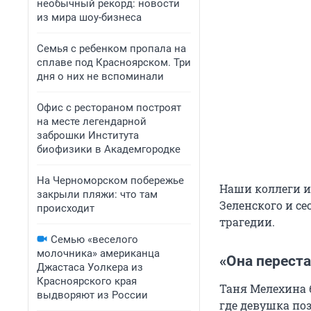
необычный рекорд: новости
из мира шоу-бизнеса
Семья с ребенком пропала на
сплаве под Красноярском. Три
дня о них не вспоминали
Офис с рестораном построят
на месте легендарной
заброшки Института
биофизики в Академгородке
На Черноморском побережье
Наши коллеги и
закрыли пляжи: что там
Зеленского и с
происходит
трагедии.
Семью «веселого
молочника» американца
«Она перест
Джастаса Уолкера из
Красноярского края
Таня Мелехина б
выдворяют из России
где девушка по