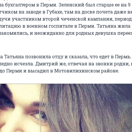
а бухгалтером в Перми. Зеленский был старше ее на 9 
чиком на заводе в Губахе, там на доске почета даже в
дучи участником второй чеченской кампании, перио
литацию в военном госпитале в Перми. Татьяна жила 
знакомились, и неожиданно для родных девушка перее
да Татьяна позвонила отцу и сказала, что едет в Пермь.
ледно исчезла. Дмитрий же, отвечая на звонки родни, 
 до Перми и высадил в Мотовилихинском районе.