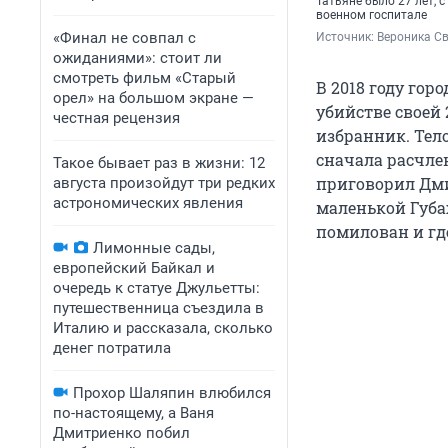
Татьяне было 27 лет, 
военном госпитале
«Финал не совпал с
Источник: 
Вероника Св
ожиданиями»: стоит ли
смотреть фильм «Старый
В 2018 году гор
орел» на большом экране —
убийстве своей
честная рецензия
избранник. Те
сначала расчлен
Такое бывает раз в жизни: 12
приговорил Дми
августа произойдут три редких
астрономических явления
маленькой Губах
помилован и где
Лимонные сады,
европейский Байкал и
очередь к статуе Джульетты:
путешественница съездила в
Италию и рассказала, сколько
денег потратила
Прохор Шаляпин влюбился
по-настоящему, а Ваня
Дмитриенко побил