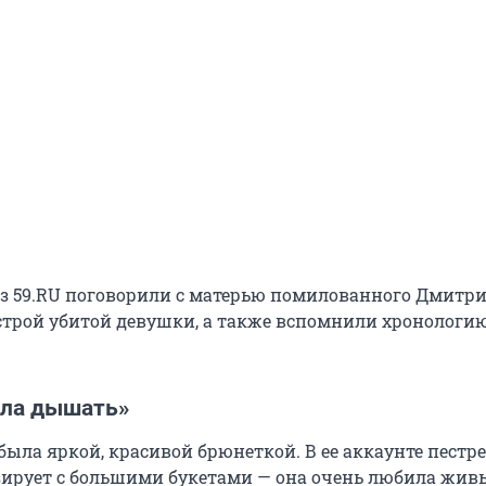
з 59.RU поговорили с матерью помилованного Дмитр
естрой убитой девушки, а также вспомнили хронологи
ала дышать»
ыла яркой, красивой брюнеткой. В ее аккаунте пестре
зирует с большими букетами — она очень любила жив