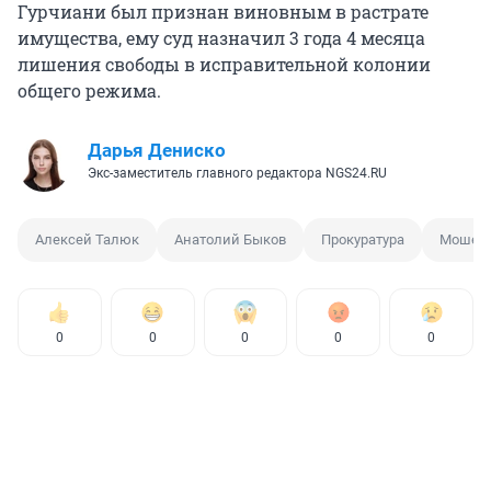
Гурчиани был признан виновным в растрате
имущества, ему суд назначил 3 года 4 месяца
лишения свободы в исправительной колонии
общего режима.
Дарья Дениско
Экс-заместитель главного редактора NGS24.RU
Алексей Талюк
Анатолий Быков
Прокуратура
Мошенн
0
0
0
0
0