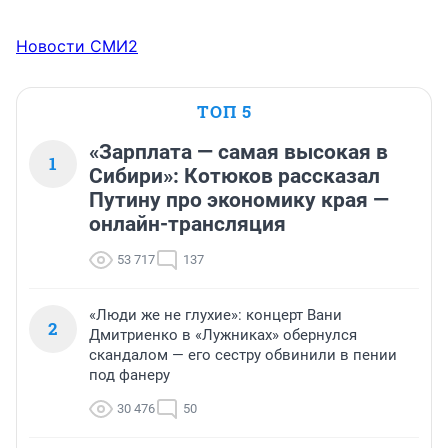
Новости СМИ2
ТОП 5
«Зарплата — самая высокая в
1
Сибири»: Котюков рассказал
Путину про экономику края —
онлайн-трансляция
53 717
137
«Люди же не глухие»: концерт Вани
2
Дмитриенко в «Лужниках» обернулся
скандалом — его сестру обвинили в пении
под фанеру
30 476
50