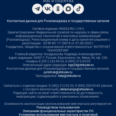
Мы в соцсетях
Контактные данные для Роскомнадзора и государственных органов
Сетевое издание «NGS24.RU» (18+)
Зарегистрировано Федеральной службой по надзору в сфере связи,
информационных технологий и массовых коммуникаций
(Роскомнадзор). Регистрационный номер и дата принятия решения о
регистрации - ЭЛ № ФС 77-78818 от 07.08.2020 г.
Учредитель: Общество с ограниченной ответственностью "ИНТЕРНЕТ
ТЕХНОЛОГИИ"
Главный редактор: Кондрашова Надежда Александровна
Адрес редакции: 660017, Россия, Красноярск, пр. Мира, 94, оф. 230,
телефон 8 (391) 252-99-53, 8 (999) 315-05-05
Электронный адрес редакции:
ngs24@shkulev.ru
Контактные данные для Роскомнадзора и государственных органов:
juristnsk@shkulev.ru
Техподдержка:
help@shkulev.ru
Связаться с отделом продаж: 8 (383) 212-52-52, 8 (800) 200-03-83 (звонок
с сотового бесплатный),
reklamangs@shkulev.ru
Редакция сайта не несет ответственности за достоверность
информации, содержащейся в рекламных объявлениях.
Особенности эксплуатации (использования) веб-портала регулируются:
Руководством пользователя
Описанием функциональных характеристик ПО
Условиями использования веб-портала и политикой