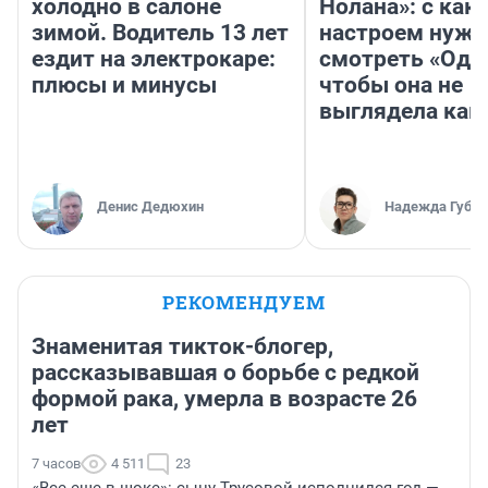
холодно в салоне
Нолана»: с как
зимой. Водитель 13 лет
настроем нужн
ездит на электрокаре:
смотреть «Оди
плюсы и минусы
чтобы она не
выглядела как
Денис Дедюхин
Надежда Губар
РЕКОМЕНДУЕМ
Знаменитая тикток-блогер,
рассказывавшая о борьбе с редкой
формой рака, умерла в возрасте 26
лет
7 часов
4 511
23