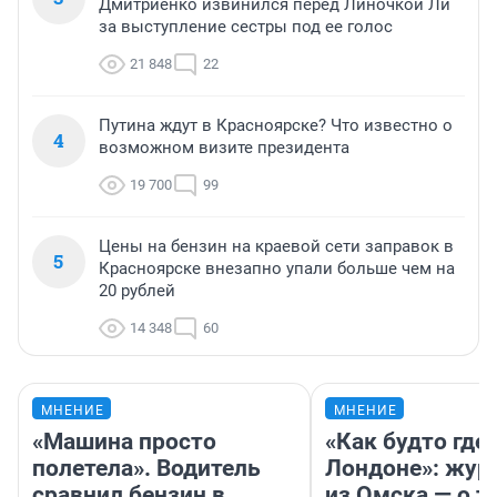
Дмитриенко извинился перед Линочкой Ли
за выступление сестры под ее голос
21 848
22
Путина ждут в Красноярске? Что известно о
4
возможном визите президента
19 700
99
Цены на бензин на краевой сети заправок в
5
Красноярске внезапно упали больше чем на
20 рублей
14 348
60
МНЕНИЕ
МНЕНИЕ
«Машина просто
«Как будто где-
полетела». Водитель
Лондоне»: жур
сравнил бензин в
из Омска — о т