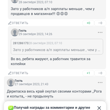
28 сентября 2023, 07:10
Зато у работников а/п зарплаты меньше , чем у 
продавцов в магазинах!!! 😡😡😡
+0
–0
ОТВЕТИТЬ
Гость
29 сентября 2023, 14:26
281286173
28 сентября 2023, 07:10
Зато у работников а/п зарплаты меньше , чем у продавцов в магазинах!!! 😡😡😡
Во во, ребята жируют, а работник травится за 
копейки
+1
–0
ОТВЕТИТЬ
Гость
27 сентября 2023, 21:43
Дерипаска весь край окутал своими конторами ,,Рога 
и копыта,, - не продыхнуть
+1
–0
ОТВЕТИТЬ
Получай награды за комментарии и другие 