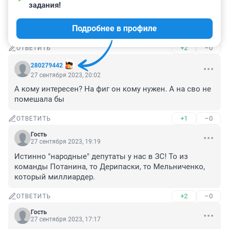
задания!
Гость
27 сентября 2023, 20:36
Подробнее в профиле
Прапором его туда, пусть посмеются парни..)
+2
–0
ОТВЕТИТЬ
280279442
27 сентября 2023, 20:02
А кому интересен? На фиг он кому нужен. А на сво не 
помешала бы
+1
–0
ОТВЕТИТЬ
Гость
27 сентября 2023, 19:19
Истинно "народные" депутаты у нас в ЗС! То из 
команды Потанина, то Дерипаски, то Мельниченко, 
который миллиардер.
+2
–0
ОТВЕТИТЬ
Гость
27 сентября 2023, 17:17