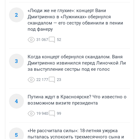
«Люди же не глухие»: концерт Вани
2
Дмитриенко в «Лужниках» обернулся
скандалом — его сестру обвинили в пении
под фанеру
31 067
52
Когда концерт обернулся скандалом. Ваня
3
Дмитриенко извинился перед Линочкой Ли
за выступление сестры под ее голос
22 177
23
Путина ждут в Красноярске? Что известно о
4
возможном визите президента
19 940
99
«Не рассчитала силы»: 18-летняя ужурка
5
пыталась успокоить трехмесячного сына и