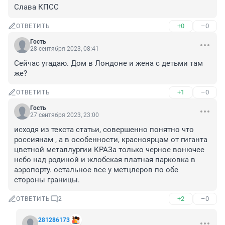
Слава КПСС
+0
–0
ОТВЕТИТЬ
Гость
28 сентября 2023, 08:41
Сейчас угадаю. Дом в Лондоне и жена с детьми там 
же?
+1
–0
ОТВЕТИТЬ
Гость
27 сентября 2023, 23:00
исходя из текста статьи, совершенно понятно что 
россиянам , а в особенности, красноярцам от гиганта 
цветной металлургии КРАЗа только черное вонючее 
небо над родиной и жлобская платная парковка в 
аэропорту. остальное все у метцлеров по обе 
стороны границы.
+2
–0
ОТВЕТИТЬ
2
281286173