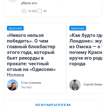
убила его
18 346
38
МНЕНИЕ
МНЕНИЕ
«Никого нельзя
«Как будто где-
победить». О чем
Лондоне»: жур
главный блокбастер
из Омска — о т
этого года, который
почему Красно
бьет рекорды в
круче его родн
прокате: честный
города
отзыв на «Одиссею»
Нолана
Стас Соколов
Сергей Энквист
Эксперт
РЕКОМЕНДУЕМ