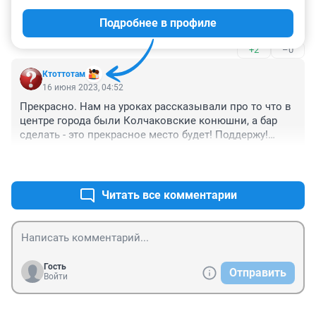
пути ни одной рюмочной. А конюшня - это ничего. 
Подробнее в профиле
Раньше в гаражах пили. А конюшня, почитай, тот же 
гараж, только подревнее.
+2
–0
Ктоттотам
16 июня 2023, 04:52
Прекрасно. Нам на уроках рассказывали про то что в 
центре города были Колчаковские конюшни, а бар 
сделать - это прекрасное место будет! Поддержу!

Люди отдыхать должны и плюс появятся новые 
+1
–2
рабочие места. Экономика поднимается.
Читать все комментарии
Гость
Отправить
Войти