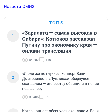
Новости СМИ2
ТОП 5
«Зарплата — самая высокая в
1
Сибири»: Котюков рассказал
Путину про экономику края —
онлайн-трансляция
54 282
146
«Люди же не глухие»: концерт Вани
2
Дмитриенко в «Лужниках» обернулся
скандалом — его сестру обвинили в пении
под фанеру
31 406
52
Когда концерт обернулся скандалом. Ваня