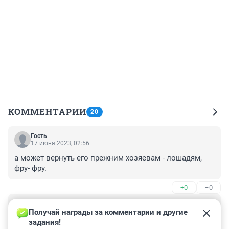
КОММЕНТАРИИ
20
Гость
17 июня 2023, 02:56
а может вернуть его прежним хозяевам - лошадям, 
фру- фру.
+0
–0
Гость
16 июня 2023, 09:27
Получай награды за комментарии и другие 
задания!
Будет где выпить! А то бывало идёшь по городу, а на 