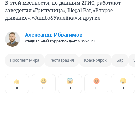
В этой местности, по данным 2ГИС, работают
заведения «Грильница», Illegal Bar, «Второе
дыхание», «Jumbo&Уклейка» и другие.
Александр Ибрагимов
специальный корреспондент NGS24.RU
Проспект Мира
Реставрация
Красноярск
Бар
За
0
0
0
0
0