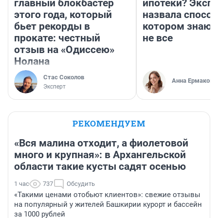
главный блокбастер
ипотеки? Эксп
этого года, который
назвала способ
бьет рекорды в
котором знают
прокате: честный
не все
отзыв на «Одиссею»
Нолана
Стас Соколов
Анна Ермакова
Эксперт
РЕКОМЕНДУЕМ
«Вся малина отходит, а фиолетовой
много и крупная»: в Архангельской
области такие кусты садят осенью
1 час
737
Обсудить
«Такими ценами отобьют клиентов»: свежие отзывы
на популярный у жителей Башкирии курорт и бассейн
за 1000 рублей