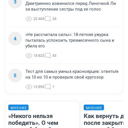
3
Дмитриенко извинился перед Линочкой Ли
за выступление сестры под ее голос
22 404
24
«Не рассчитала силы»: 18-летняя ужурка
4
пыталась успокоить трехмесячного сына и
убила его
18 823
43
Тест для самых умных красноярцев: ответьте
5
на 10 из 10 и проверьте свой кругозор
13 893
1
МНЕНИЕ
МНЕНИЕ
«Никого нельзя
Как вернуть де
победить». О чем
после закрыти