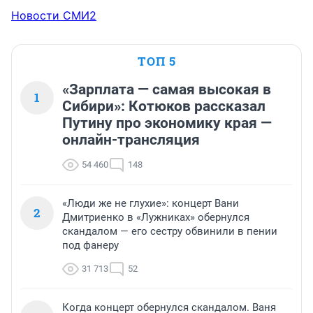
Новости СМИ2
ТОП 5
«Зарплата — самая высокая в
1
Сибири»: Котюков рассказал
Путину про экономику края —
онлайн-трансляция
54 460
148
«Люди же не глухие»: концерт Вани
2
Дмитриенко в «Лужниках» обернулся
скандалом — его сестру обвинили в пении
под фанеру
31 713
52
Когда концерт обернулся скандалом. Ваня