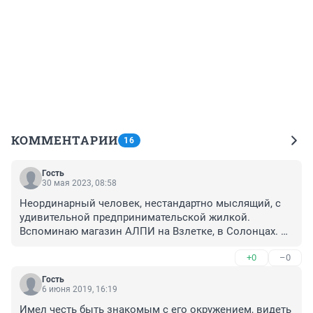
КОММЕНТАРИИ
16
Гость
30 мая 2023, 08:58
Неординарный человек, нестандартно мыслящий, с 
удивительной предпринимательской жилкой. 
Вспоминаю магазин АЛПИ на Взлетке, в Солонцах. 
Лучше магазинов в Красноярске на то время просто 
+0
–0
не было. А какой фонтан и зона отдыха была возле 
"АЛПИ Солонцы" - песня. Не дали человеку работать. 
Гость
Пусть развивает экономику и рабочие места 
6 июня 2019, 16:19
открывает в Америке. Нам не надо.
Имел честь быть знакомым с его окружением, видеть 