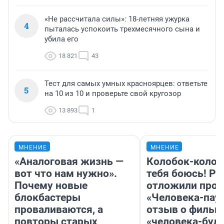
«Не рассчитала силы»: 18-летняя ужурка
4
пыталась успокоить трехмесячного сына и
убила его
18 821
43
Тест для самых умных красноярцев: ответьте
5
на 10 из 10 и проверьте свой кругозор
13 893
1
МНЕНИЕ
МНЕНИЕ
«Аналоговая жизнь —
Колобок-колобо
вот что нам нужно».
тебя боюсь! Ра
Почему новые
отложили прок
блокбастеры
«Человека-пау
проваливаются, а
отзыв о фильм
повторы старых
«человека-бул