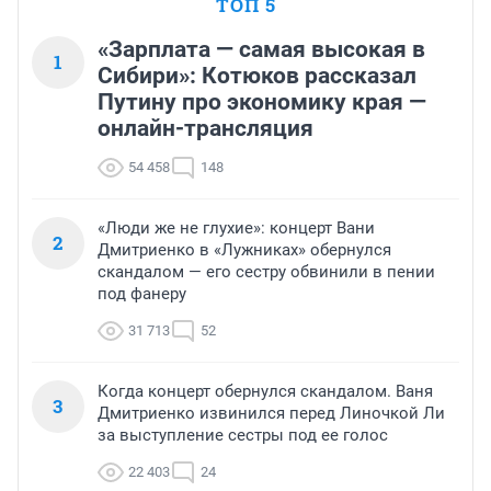
ТОП 5
«Зарплата — самая высокая в
1
Сибири»: Котюков рассказал
Путину про экономику края —
онлайн-трансляция
54 458
148
«Люди же не глухие»: концерт Вани
2
Дмитриенко в «Лужниках» обернулся
скандалом — его сестру обвинили в пении
под фанеру
31 713
52
Когда концерт обернулся скандалом. Ваня
3
Дмитриенко извинился перед Линочкой Ли
за выступление сестры под ее голос
22 403
24