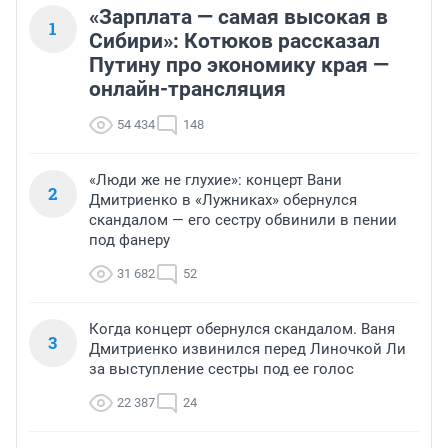
«Зарплата — самая высокая в
1
Сибири»: Котюков рассказал
Путину про экономику края —
онлайн-трансляция
54 434
148
«Люди же не глухие»: концерт Вани
2
Дмитриенко в «Лужниках» обернулся
скандалом — его сестру обвинили в пении
под фанеру
31 682
52
Когда концерт обернулся скандалом. Ваня
3
Дмитриенко извинился перед Линочкой Ли
за выступление сестры под ее голос
22 387
24