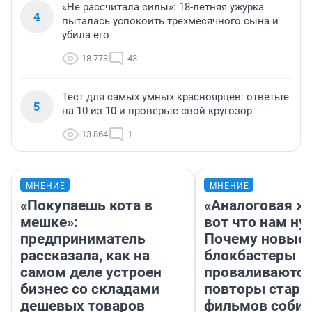
«Не рассчитала силы»: 18-летняя ужурка
4
пыталась успокоить трехмесячного сына и
убила его
18 773
43
Тест для самых умных красноярцев: ответьте
5
на 10 из 10 и проверьте свой кругозор
13 864
1
МНЕНИЕ
МНЕНИЕ
«Покупаешь кота в
«Аналоговая ж
мешке»:
вот что нам ну
предприниматель
Почему новые
рассказала, как на
блокбастеры
самом деле устроен
проваливаются,
бизнес со складами
повторы стары
дешевых товаров
фильмов соби