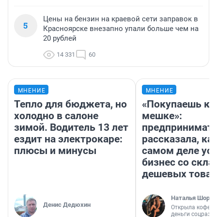
Цены на бензин на краевой сети заправок в
5
Красноярске внезапно упали больше чем на
20 рублей
14 331
60
МНЕНИЕ
МНЕНИЕ
Тепло для бюджета, но
«Покупаешь ко
холодно в салоне
мешке»:
зимой. Водитель 13 лет
предпринимат
ездит на электрокаре:
рассказала, как
плюсы и минусы
самом деле ус
бизнес со скл
дешевых това
Наталья Шорох
Денис Дедюхин
Открыла кофейн
деньги соцразв