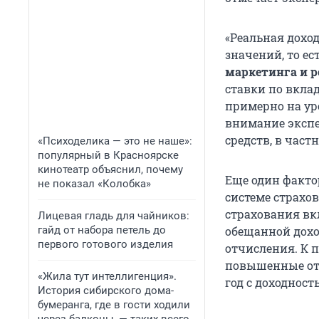
«Реальная дохо
значений, то е
маркетинга и 
ставки по вкла
примерно на ур
внимание экспе
средств, в част
«Психоделика — это не наше»:
популярный в Красноярске
кинотеатр объяснил, почему
Еще один факто
не показал «Колобка»
системе страхов
страхования вк
Лицевая гладь для чайников:
гайд от набора петель до
обещанной дохо
первого готового изделия
отчисления. К п
повышенные от
«Жила тут интеллигенция».
год с доходность
История сибирского дома-
бумеранга, где в гости ходили