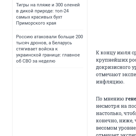
Тигры на пляже и 300 оленей
в дикой природе: топ-24
самых красивых бухт
Приморского края
Россию атаковали больше 200
тысяч дронов, а Беларусь
стягивает войска к
К концу июля с
украинской границе: главное
крупнейших рос
об СВО за неделю
докризисного ур
отмечают экспе
инфляцию.
По мнению
ген
несмотря на по
настолько, чтоб
конечно, ниже, 
весомом уровне
отмечает экспер