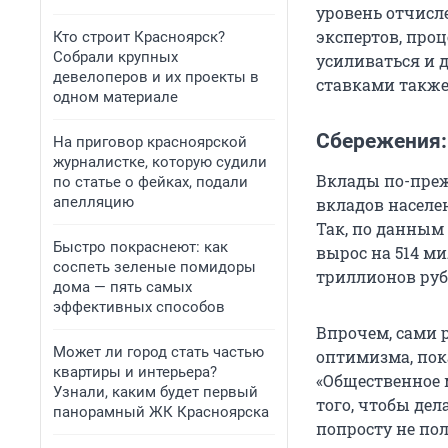
уровень отчисл
экспертов, про
Кто строит Красноярск?
Собрали крупных
усиливаться и
девелоперов и их проекты в
ставками также
одном материале
Сбережения:
На приговор красноярской
журналистке, которую судили
Вклады по-преж
по статье о фейках, подали
апелляцию
вкладов населе
Так, по данным 
Быстро покраснеют: как
вырос на 514 м
соспеть зеленые помидоры
триллионов руб
дома — пять самых
эффективных способов
Впрочем, сами 
Может ли город стать частью
оптимизма, пок
квартиры и интерьера?
«Общественное м
Узнали, каким будет первый
того, чтобы дел
панорамный ЖК Красноярска
попросту не пол