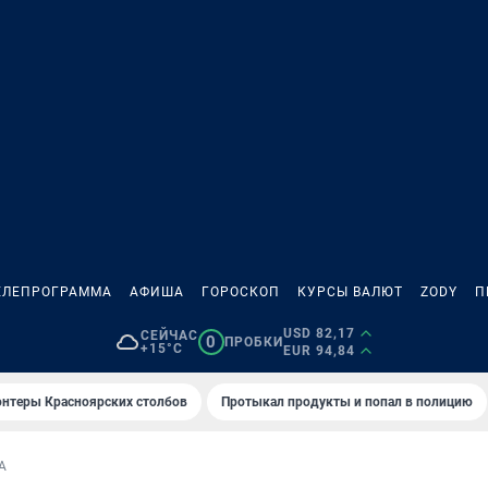
ЕЛЕПРОГРАММА
АФИША
ГОРОСКОП
КУРСЫ ВАЛЮТ
ZODY
П
USD 82,17
СЕЙЧАС
0
ПРОБКИ
+15°C
EUR 94,84
онтеры Красноярских столбов
Протыкал продукты и попал в полицию
А