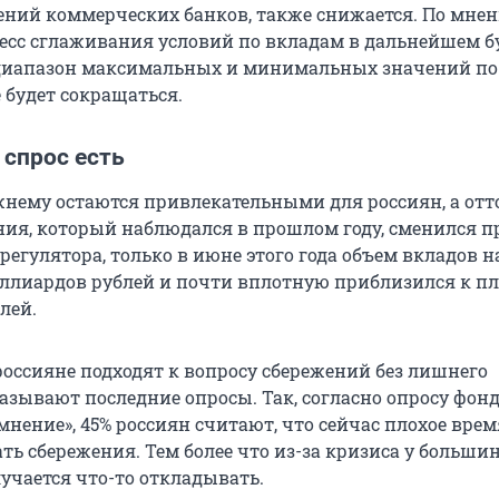
ений коммерческих банков, также снижается. По мне
цесс сглаживания условий по вкладам в дальнейшем б
 диапазон максимальных и минимальных значений по
 будет сокращаться.
 спрос есть
нему остаются привлекательными для россиян, а отт
ния, который наблюдался в прошлом году, сменился п
регулятора, только в июне этого года объем вкладов 
иллиардов рублей и почти вплотную приблизился к пл
лей.
россияне подходят к вопросу сбережений без лишнего
азывают последние опросы. Так, согласно опросу фон
нение», 45% россиян считают, что сейчас плохое врем
ать сбережения. Тем более что из-за кризиса у больши
учается что-то откладывать.