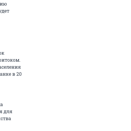
нию
удет
ок
ритоком.
населения
анке в 20
да
я для
нства