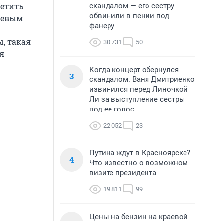
ретить
скандалом — его сестру
обвинили в пении под
блевым
фанеру
ы, такая
30 731
50
ая
Когда концерт обернулся
3
скандалом. Ваня Дмитриенко
извинился перед Линочкой
Ли за выступление сестры
под ее голос
22 052
23
Путина ждут в Красноярске?
4
Что известно о возможном
визите президента
19 811
99
Цены на бензин на краевой