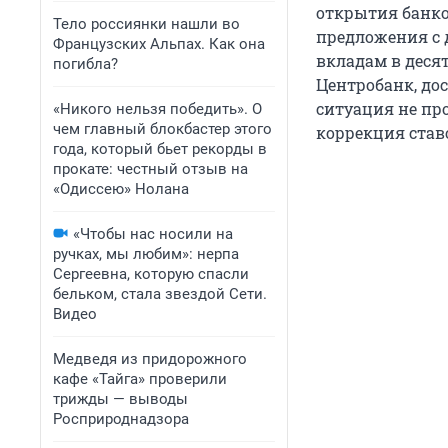
открытия банко
Тело россиянки нашли во
предложения с 
Французских Альпах. Как она
вкладам в деся
погибла?
Центробанк, дос
ситуация не про
«Никого нельзя победить». О
чем главный блокбастер этого
коррекция став
года, который бьет рекорды в
прокате: честный отзыв на
«Одиссею» Нолана
«Чтобы нас носили на
ручках, мы любим»: нерпа
Сергеевна, которую спасли
бельком, стала звездой Сети.
Видео
Медведя из придорожного
кафе «Тайга» проверили
трижды — выводы
Росприроднадзора