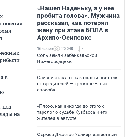
«Нашел Наденьку, а у нее
пробита голова». Мужчина
ых
рассказал, как потерял
равления
жену при атаке БПЛА в
время
Архипо-Осиповке
я
т
16 часов
20 040
4
денежных
Соль земли забайкальской.
прибыли.
Нижегородцевы
я в
Слизни атакуют: как спасти цветник
от вредителей — три копеечных
способа
ню
«Плохо, как никогда до этого»:
, под
таролог о судьбе Кузбасса и его
лады на
жителей в августе
Фермер Джастас Уолкер, известный