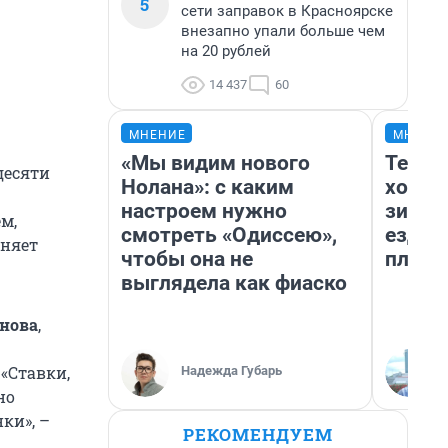
5
сети заправок в Красноярске
внезапно упали больше чем
на 20 рублей
14 437
60
МНЕНИЕ
МНЕНИ
«Мы видим нового
Тепло
десяти
Нолана»: с каким
холод
настроем нужно
зимой
м,
смотреть «Одиссею»,
ездит
оняет
чтобы она не
плюсы
выглядела как фиаско
анова
,
«Ставки,
Надежда Губарь
но
ки», –
РЕКОМЕНДУЕМ