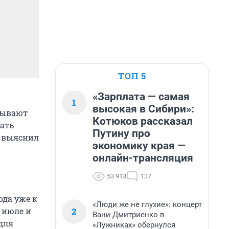
ТОП 5
«Зарплата — самая
1
высокая в Сибири»:
зывают
Котюков рассказал
ать
Путину про
, выяснил
экономику края —
онлайн-трансляция
53 913
137
ода уже к
«Люди же не глухие»: концерт
2
 июле и
Вани Дмитриенко в
для
«Лужниках» обернулся