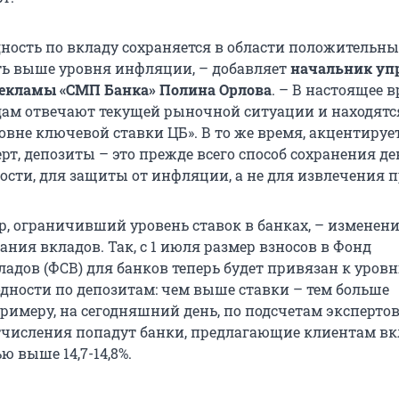
дность по вкладу сохраняется в области положительн
сть выше уровня инфляции, – добавляет
начальник уп
рекламы «СМП Банка» Полина Орлова
.
– В настоящее 
дам отвечают текущей рыночной ситуации и находятс
овне ключевой ставки ЦБ». В то же время, акцентируе
рт, депозиты – это прежде всего способ сохранения 
ности, для защиты от инфляции, а не для извлечения 
р, ограничивший уровень ставок в банках, – изменени
ания вкладов. Так, с 1 июля размер взносов в Фонд
ладов (ФСВ) для банков теперь будет привязан к уров
дности по депозитам: чем выше ставки – тем больше
римеру, на сегодняшний день, по подсчетам экспертов
числения попадут банки, предлагающие клиентам вк
ю выше 14,7-14,8%.