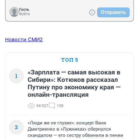
Гость
Отправить
Войти
Новости СМИ2
ТОП 5
«Зарплата — самая высокая в
1
Сибири»: Котюков рассказал
Путину про экономику края —
онлайн-трансляция
54 027
138
«Люди же не глухие»: концерт Вани
2
Дмитриенко в «Лужниках» обернулся
скандалом — его сестру обвинили в пении