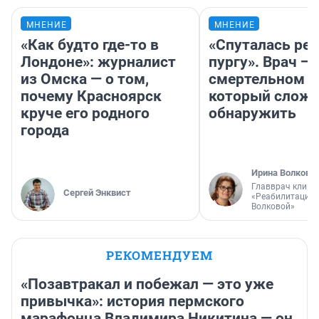
МНЕНИЕ
МНЕНИЕ
«Как будто где-то в
«Спуталась реч
Лондоне»: журналист
пургу». Врач — 
из Омска — о том,
смертельном д
почему Красноярск
который слож
круче его родного
обнаружить
города
Ирина Волкова
Главврач клини
Сергей Энквист
«Реабилитация 
Волковой»
РЕКОМЕНДУЕМ
«Позавтракал и побежал — это уже
привычка»: история пермского
марафонца Владимира Никитина — он