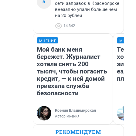
5
сети заправок в Красноярске
внезапно упали больше чем
на 20 рублей
14 342
МНЕНИЕ
МНЕНИ
Мой банк меня
Тепло
бережет. Журналист
холод
хотела снять 200
зимой
тысяч, чтобы погасить
ездит
кредит, — к ней домой
плюсы
приехала служба
безопасности
Ксения Владимирская
Автор мнения
РЕКОМЕНДУЕМ