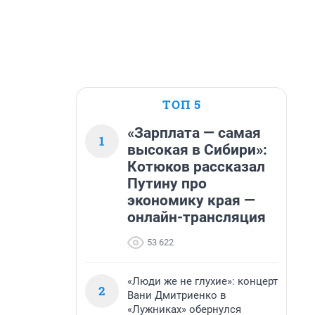
ТОП 5
«Зарплата — самая
1
высокая в Сибири»:
Котюков рассказал
Путину про
экономику края —
онлайн-трансляция
53 622
«Люди же не глухие»: концерт
2
Вани Дмитриенко в
«Лужниках» обернулся