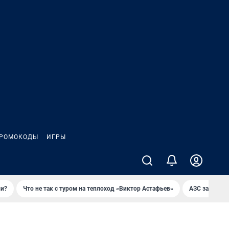
РОМОКОДЫ
ИГРЫ
ли?
Что не так с туром на теплоход «Виктор Астафьев»
AЗС закупае