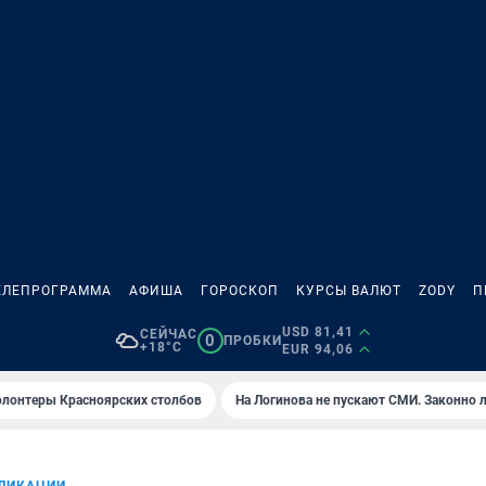
ЕЛЕПРОГРАММА
АФИША
ГОРОСКОП
КУРСЫ ВАЛЮТ
ZODY
П
USD 81,41
СЕЙЧАС
0
ПРОБКИ
+18°C
EUR 94,06
олонтеры Красноярских столбов
На Логинова не пускают СМИ. Законно 