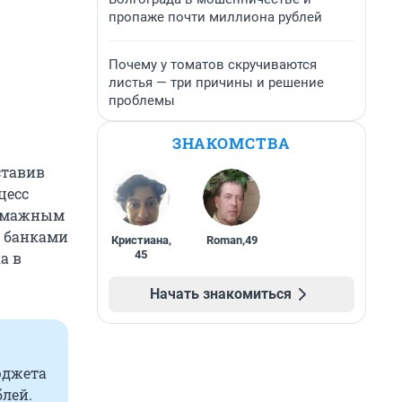
пропаже почти миллиона рублей
Почему у томатов скручиваются
листья — три причины и решение
проблемы
ЗНАКОМСТВА
ставив
цесс
бумажным
с банками
Кристиана
,
Roman
,
49
45
а в
Начать знакомиться
юджета
блей.