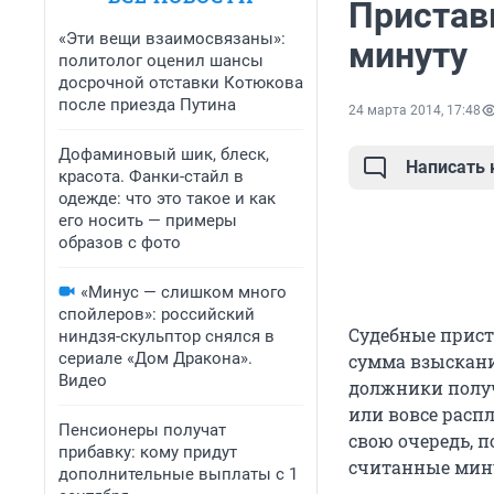
Пристав
«Эти вещи взаимосвязаны»:
минуту
политолог оценил шансы
досрочной отставки Котюкова
после приезда Путина
24 марта 2014, 17:48
Дофаминовый шик, блеск,
Написать
красота. Фанки-стайл в
одежде: что это такое и как
его носить — примеры
образов с фото
«Минус — слишком много
спойлеров»: российский
Судебные прист
ниндзя-скульптор снялся в
сериале «Дом Дракона».
сумма взыскани
Видео
должники получ
или вовсе расп
Пенсионеры получат
свою очередь, 
прибавку: кому придут
считанные мин
дополнительные выплаты с 1