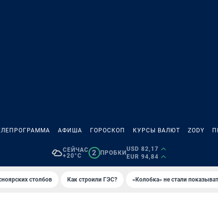
ЕЛЕПРОГРАММА
АФИША
ГОРОСКОП
КУРСЫ ВАЛЮТ
ZODY
П
USD 82,17
СЕЙЧАС
2
ПРОБКИ
+20°C
EUR 94,84
сноярских столбов
Как строили ГЭС?
«Колобка» не стали показыва