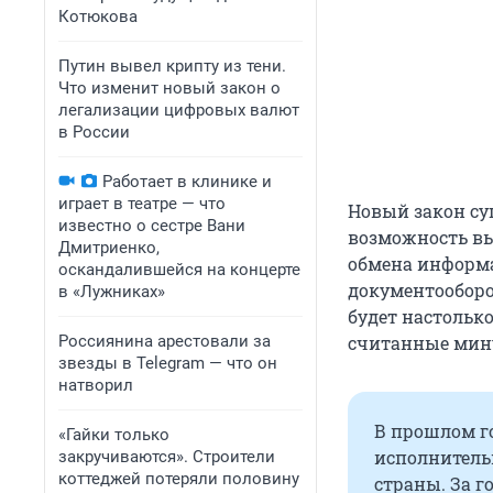
Котюкова
Путин вывел крипту из тени.
Что изменит новый закон о
легализации цифровых валют
в России
Работает в клинике и
играет в театре — что
Новый закон су
известно о сестре Вани
возможность вы
Дмитриенко,
обмена информ
оскандалившейся на концерте
документооборо
в «Лужниках»
будет настольк
Россиянина арестовали за
считанные мин
звезды в Telegram — что он
натворил
В прошлом го
«Гайки только
исполнительн
закручиваются». Строители
коттеджей потеряли половину
страны. За г