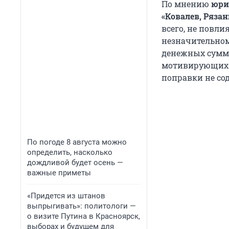
По мнению
юри
«Ковалев, Ряза
всего, не повли
незначительно
денежных сумм,
мотивирующих у
поправки не со
По погоде 8 августа можно
определить, насколько
дождливой будет осень —
важные приметы
«Придется из штанов
выпрыгивать»: политологи —
о визите Путина в Красноярск,
выборах и будущем для