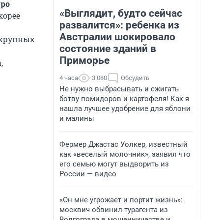
юро
«Выглядит, будто сейчас
корее
развалится»: ребенка из
Австралии шокировало
екрупных
состояние зданий в
Приморье
,
4 часа
3 080
Обсудить
Не нужно выбрасывать и сжигать
ботву помидоров и картофеля! Как я
нашла лучшее удобрение для яблони
и малины
Фермер Джастас Уолкер, известный
как «веселый молочник», заявил что
его семью могут выдворить из
России — видео
«Он мне угрожает и портит жизнь»:
москвич обвинил турагента из
Волгограда в мошенничестве и