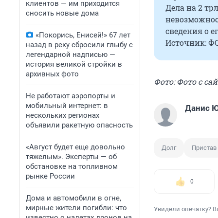
клиентов — им приходится
Дела на 2 т
сносить новые дома
невозможнос
сведения о е
«Покорись, Енисей!» 67 лет
Источник: Ф
назад в реку сбросили глыбу с
легендарной надписью —
история великой стройки в
архивных фото
Фото: Фото с са
Не работают аэропорты и
мобильный интернет: в
Данис 
нескольких регионах
объявили ракетную опасность
«Август будет еще довольно
Долг
Пристав
тяжелым». Эксперты — об
обстановке на топливном
рынке России
0
Дома и автомобили в огне,
мирные жители погибли: что
Увидели опечатку? В
известно о налетах дронов на