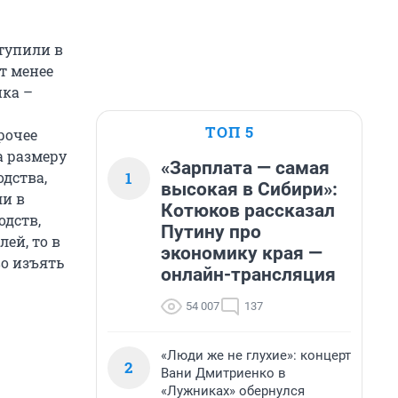
тупили в
т менее
ика –
ТОП 5
рочее
а размеру
«Зарплата — самая
1
дства,
высокая в Сибири»:
ли в
Котюков рассказал
дств,
Путину про
лей, то в
экономику края —
о изъять
онлайн-трансляция
54 007
137
«Люди же не глухие»: концерт
2
Вани Дмитриенко в
«Лужниках» обернулся