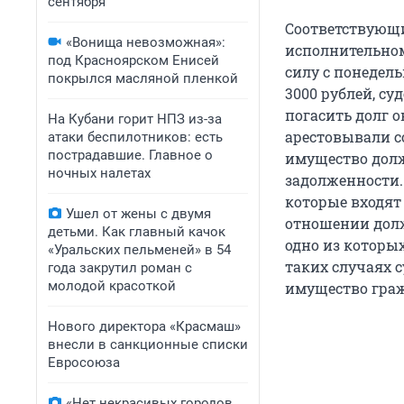
сентября
Соответствующи
«Вонища невозможная»:
исполнительном
под Красноярском Енисей
силу с понедель
покрылся масляной пленкой
3000 рублей, с
погасить долг о
На Кубани горит НПЗ из-за
арестовывали с
атаки беспилотников: есть
пострадавшие. Главное о
имущество долж
ночных налетах
задолженности.
которые входят 
Ушел от жены с двумя
отношении долж
детьми. Как главный качок
одно из которых
«Уральских пельменей» в 54
таких случаях 
года закрутил роман с
молодой красоткой
имущество граж
Нового директора «Красмаш»
внесли в санкционные списки
Евросоюза
«Нет некрасивых городов,