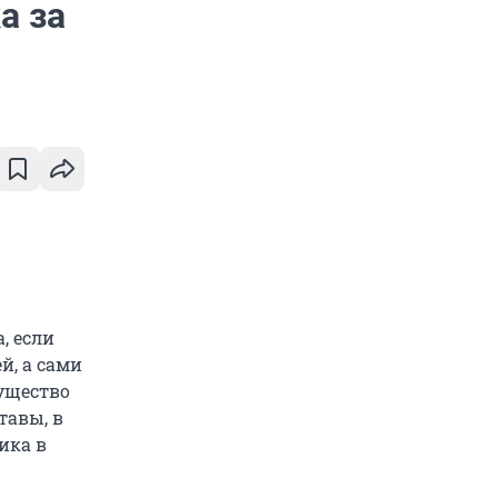
а за
, если
й, а сами
ущество
тавы, в
ика в