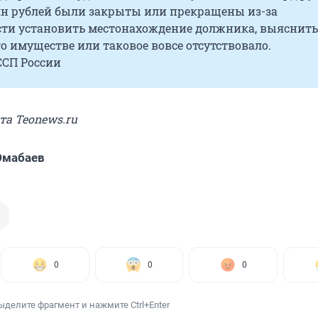
рлн рублей были закрыты или прекращены из-за
ти установить местонахождение должника, выяснить
го имуществе или таковое вовсе отсутствовало.
ССП России
йта Teonews.ru
Юмабаев
0
0
0
ыделите фрагмент и нажмите Ctrl+Enter