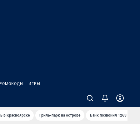
РОМОКОДЫ
ИГРЫ
ть в Красноярске
Гриль-парк на острове
Банк позвонил 1263 раза и