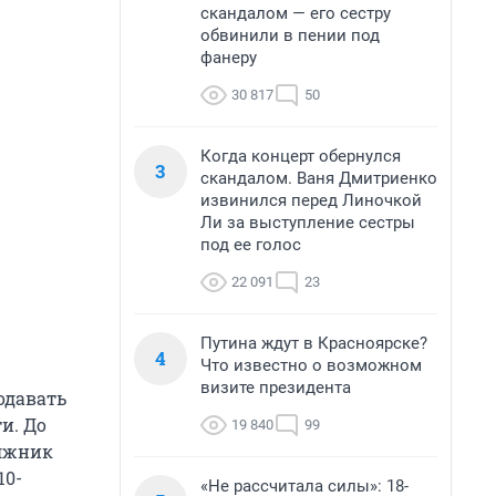
скандалом — его сестру
обвинили в пении под
фанеру
30 817
50
Когда концерт обернулся
3
скандалом. Ваня Дмитриенко
извинился перед Линочкой
Ли за выступление сестры
под ее голос
22 091
23
Путина ждут в Красноярске?
4
Что известно о возможном
визите президента
одавать
и. До
19 840
99
олжник
10-
«Не рассчитала силы»: 18-