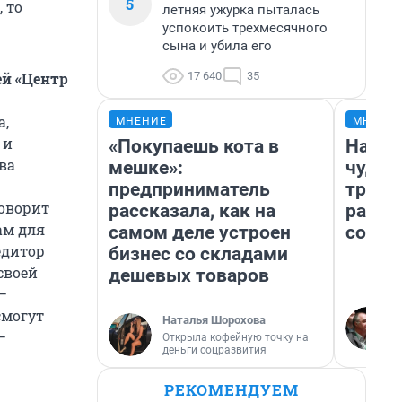
5
 то
летняя ужурка пыталась
успокоить трехмесячного
сына и убила его
17 640
35
ей «Центр
а,
МНЕНИЕ
МНЕНИ
 и
«Покупаешь кота в
Насле
ва
мешке»:
чудом
предприниматель
транс
говорит
рассказала, как на
разне
ам для
самом деле устроен
совет
едитор
бизнес со складами
своей
дешевых товаров
–
смогут
Наталья Шорохова
–
Открыла кофейную точку на
деньги соцразвития
РЕКОМЕНДУЕМ