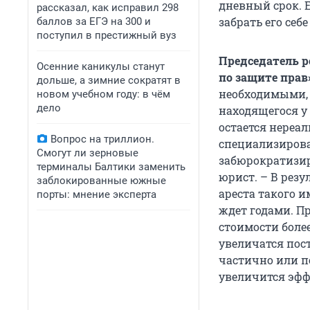
дневный срок. Е
рассказал, как исправил 298
забрать его себ
баллов за ЕГЭ на 300 и
поступил в престижный вуз
Председатель р
Осенние каникулы станут
по защите прав
дольше, а зимние сократят в
необходимыми, 
новом учебном году: в чём
дело
находящегося у
остается нереа
Вопрос на триллион.
специализиров
Смогут ли зерновые
забюрократизир
терминалы Балтики заменить
юрист. – В рез
заблокированные южные
ареста такого и
порты: мнение эксперта
ждет годами. П
стоимости боле
увеличатся пос
частично или п
увеличится эфф