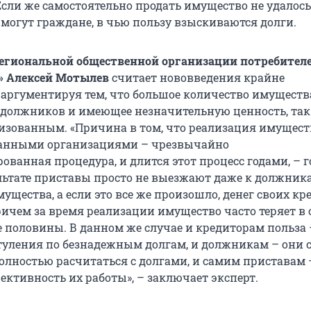
сли же самостоятельно продать имущество не удалось,
е могут граждане, в чью пользу взыскиваются долги.
егиональной общественной организации потребител
» Алексей Мотылев
считает нововведения крайне
аргументируя тем, что большое количество имуществ
 должников и имеющее незначительную ценность, так
лизованным. «Причина в том, что реализация имущест
анными организациями – чрезвычайно
ованная процедура, и длится этот процесс годами, – 
ультате приставы просто не выезжают даже к должник
мущества, а если это все же произошло, денег своих кр
ричем за время реализации имущество часто теряет в 
е половины. В данном же случае и кредиторам польза 
туления по безнадежным долгам, и должникам – они 
олностью расчитаться с долгами, и самим приставам 
ективность их работы», – заключает эксперт.