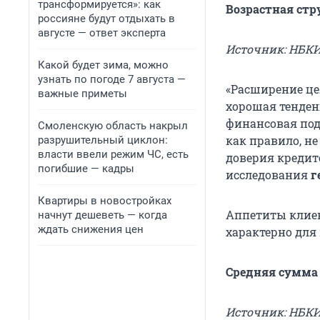
трансформируется»: как
Возрастная стр
россияне будут отдыхать в
августе — ответ эксперта
Источник: НБК
Какой будет зима, можно
узнать по погоде 7 августа —
«Расширение цел
важные приметы
хорошая тенден
финансовая под
Смоленскую область накрыл
как правило, н
разрушительный циклон:
власти ввели режим ЧС, есть
доверия кредит
погибшие — кадры
исследования
г
Квартиры в новостройках
Аппетиты клиен
начнут дешеветь — когда
ждать снижения цен
характерно для 
Средняя сумма
Источник: НБК