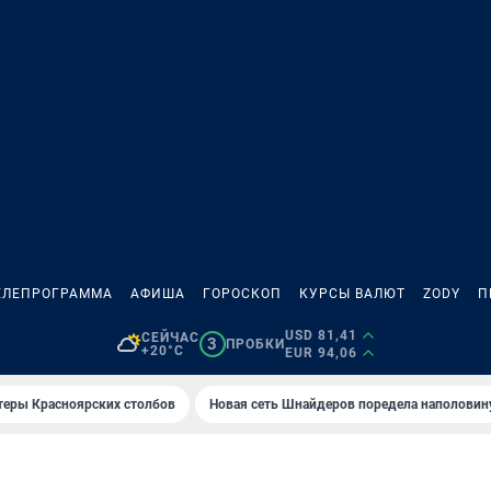
ЕЛЕПРОГРАММА
АФИША
ГОРОСКОП
КУРСЫ ВАЛЮТ
ZODY
П
USD 81,41
СЕЙЧАС
3
ПРОБКИ
+20°C
EUR 94,06
теры Красноярских столбов
Новая сеть Шнайдеров поредела наполовин