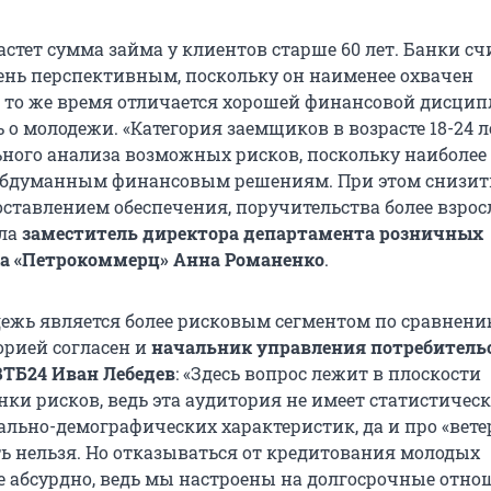
астет сумма займа у клиентов старше 60 лет. Банки с
чень перспективным, поскольку он наименее охвачен
в то же время отличается хорошей финансовой дисцип
 о молодежи. «Категория заемщиков в возрасте 18-24 л
ьного анализа возможных рисков, поскольку наиболее
обдуманным финансовым решениям. При этом снизит
ставлением обеспечения, поручительства более взрос
ила
заместитель директора департамента розничных
ка «Петрокоммерц» Анна
Романенко
.
одежь является более рисковым сегментом по сравнени
орией согласен и
начальник управления потребитель
ТБ24 Иван Лебедев
: «Здесь вопрос лежит в плоскости
нки рисков, ведь эта аудитория не имеет статистичес
льно-демографических характеристик, да и про «вете
ть нельзя. Но отказываться от кредитования молодых
 абсурдно, ведь мы настроены на долгосрочные отно