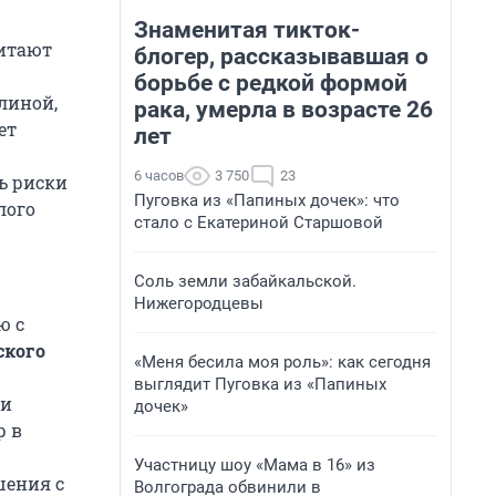
Знаменитая тикток-
читают
блогер, рассказывавшая о
борьбе с редкой формой
линой,
рака, умерла в возрасте 26
ет
лет
6 часов
3 750
23
ь риски
Пуговка из «Папиных дочек»: что
лого
стало с Екатериной Старшовой
Соль земли забайкальской.
Нижегородцевы
ю с
ского
«Меня бесила моя роль»: как сегодня
выглядит Пуговка из «Папиных
ки
дочек»
р в
Участницу шоу «Мама в 16» из
шения с
Волгограда обвинили в