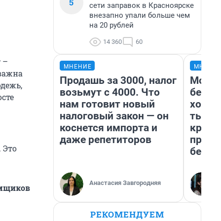
5
сети заправок в Красноярске
внезапно упали больше чем
на 20 рублей
14 360
60
 –
МНЕНИЕ
МНЕНИ
 важна
Продашь за 3000, налог
Мой б
одежь,
возьмут с 4000. Что
береж
осте
нам готовит новый
хотел
налоговый закон — он
тысяч
коснется импорта и
креди
даже репетиторов
приех
 Это
безоп
Анастасия Завгородняя
емщиков
РЕКОМЕНДУЕМ