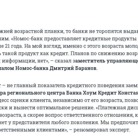
ижней возрастной планки, то банки не торопятся выда
ним. «Номос-банк предоставляет кредитные продукты
 21 года. На мой взгляд, именно с этого возраста мол
 такой продукт как кредит. Планов по снижению воз
 информации, нет», – сказал з
аместитель управляющ
алом Номос-банка Дмитрий Баранов
.
ст – не главный показатель кредитного поведения зае
ра регионального центра Банка Хоум Кредит Конста
цесс оценки клиента, независимо от его возраста, позв
иски и вынести оптимальное решение. «Платежная ди
 возраста, а скорее вопрос ответственного отношения, 
о нет у представителя любого поколения. Мы предпочи
тветственными клиентами», – резюмировал эксперт.