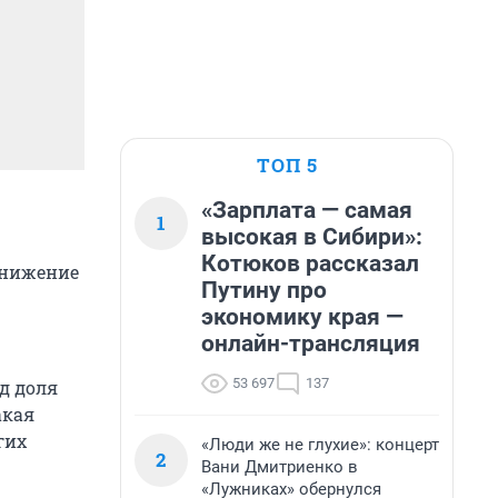
ТОП 5
«Зарплата — самая
1
высокая в Сибири»:
Котюков рассказал
снижение
Путину про
экономику края —
онлайн-трансляция
53 697
137
д доля
акая
гих
«Люди же не глухие»: концерт
2
Вани Дмитриенко в
«Лужниках» обернулся