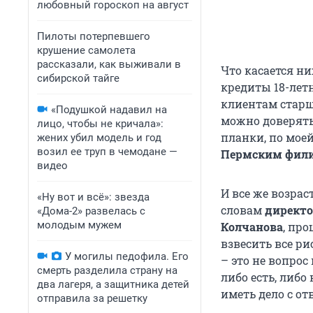
любовный гороскоп на август
Пилоты потерпевшего
крушение самолета
рассказали, как выживали в
Что касается н
сибирской тайге
кредиты 18-лет
клиентам старше
«Подушкой надавил на
можно доверять
лицо, чтобы не кричала»:
планки, по моей
жених убил модель и год
возил ее труп в чемодане —
Пермским фили
видео
И все же возра
«Ну вот и всё»: звезда
словам
д
иректо
«Дома-2» развелась с
молодым мужем
Колчанова
, про
взвесить все р
У могилы педофила. Его
– это не вопрос
смерть разделила страну на
либо есть, либ
два лагеря, а защитника детей
иметь дело с о
отправила за решетку