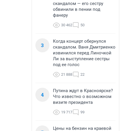
скандалом — его сестру
обвинили в пении под
фанеру
30 462
50
Когда концерт обернулся
3
скандалом. Ваня Дмитриенко
извинился перед Линочкой
Ли за выступление сестры
под ее голос
21 888
22
Путина ждут в Красноярске?
4
Что известно о возможном
визите президента
19 717
99
Цены на бензин на краевой