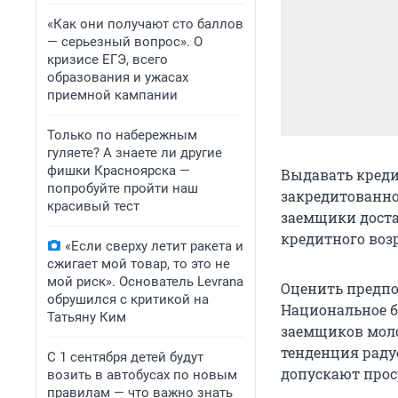
«Как они получают сто баллов
— серьезный вопрос». О
кризисе ЕГЭ, всего
образования и ужасах
приемной кампании
Только по набережным
гуляете? А знаете ли другие
фишки Красноярска —
Выдавать кред
попробуйте пройти наш
закредитованно
красивый тест
заемщики дост
кредитного воз
«Если сверху летит ракета и
сжигает мой товар, то это не
мой риск». Основатель Levrana
Оценить предпо
обрушился с критикой на
Национальное б
Татьяну Ким
заемщиков моло
тенденция раду
С 1 сентября детей будут
допускают прос
возить в автобусах по новым
правилам — что важно знать