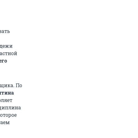
вать
одежи
растной
его
мщика. По
нтина
оляет
сциплина
которое
таем