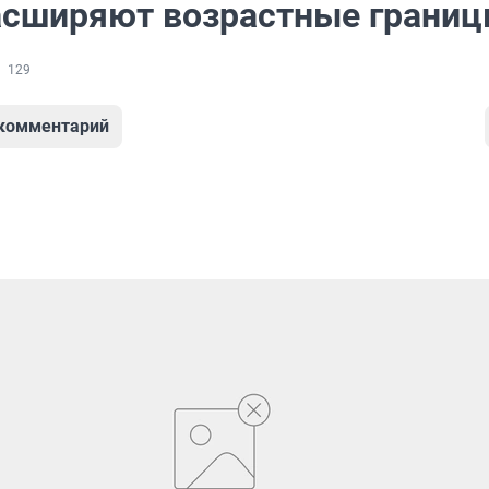
асширяют возрастные грани
129
 комментарий