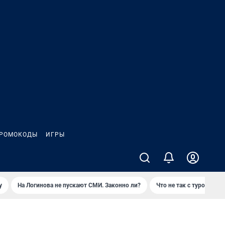
РОМОКОДЫ
ИГРЫ
у
На Логинова не пускают СМИ. Законно ли?
Что не так с туром на 