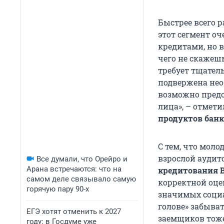
Быстрее всего р
этот сегмент о
кредитами, но 
чего не скажешь
требует тщател
подвержена не
возможно предо
лица», – отмет
продуктов бан
С тем, что мол
взрослой аудит
Все думали, что Орейро и
Арана встречаются: что на
кредитования В
самом деле связывало самую
корректной оце
горячую пару 90-х
значимых социа
голове» забыва
ЕГЭ хотят отменить к 2027
заемщиков тоже
году: в Госдуме уже