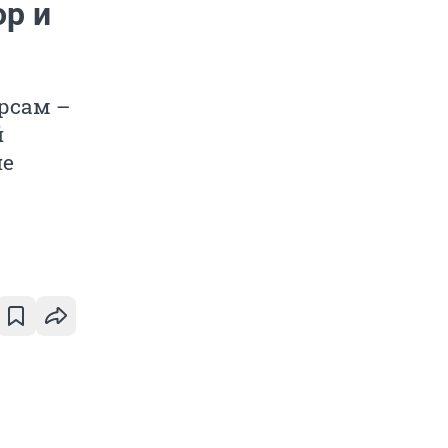
ор и
рсам –
й
не