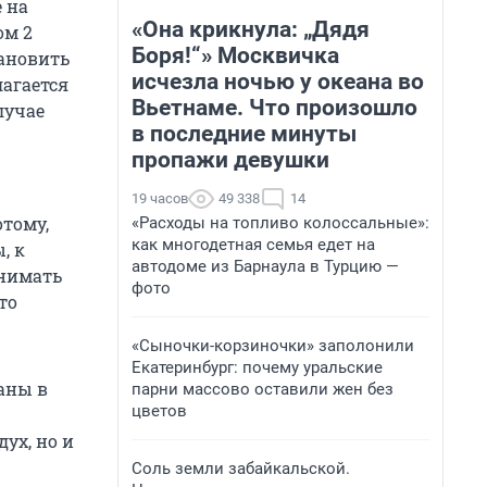
 на
«Она крикнула: „Дядя
ом 2
Боря!“» Москвичка
тановить
исчезла ночью у океана во
лагается
Вьетнаме. Что произошло
лучае
в последние минуты
пропажи девушки
19 часов
49 338
14
тому,
«Расходы на топливо колоссальные»:
как многодетная семья едет на
, к
автодоме из Барнаула в Турцию —
онимать
фото
то
«Сыночки-корзиночки» заполонили
Екатеринбург: почему уральские
аны в
парни массово оставили жен без
цветов
ух, но и
Соль земли забайкальской.