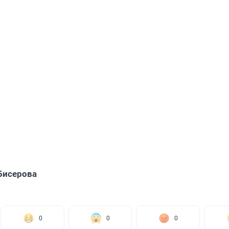
Бисерова
0
0
0