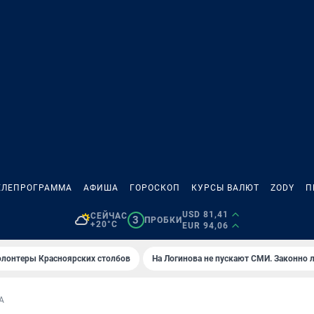
ЕЛЕПРОГРАММА
АФИША
ГОРОСКОП
КУРСЫ ВАЛЮТ
ZODY
П
USD 81,41
СЕЙЧАС
3
ПРОБКИ
+20°C
EUR 94,06
олонтеры Красноярских столбов
На Логинова не пускают СМИ. Законно 
А