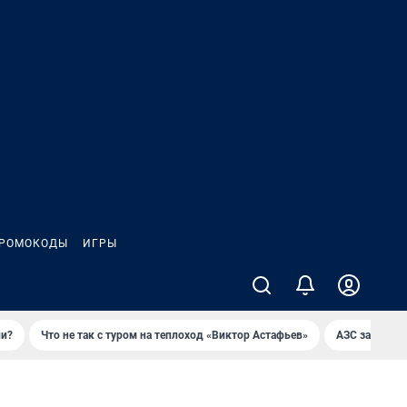
РОМОКОДЫ
ИГРЫ
ли?
Что не так с туром на теплоход «Виктор Астафьев»
AЗС закупае