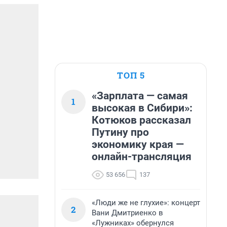
ТОП 5
«Зарплата — самая
1
высокая в Сибири»:
Котюков рассказал
Путину про
экономику края —
онлайн-трансляция
53 656
137
«Люди же не глухие»: концерт
2
Вани Дмитриенко в
«Лужниках» обернулся