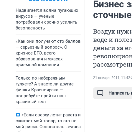
Бизнес з
Надвигается волна пугающих
сточные
вирусов — учёные
потребовали срочно усилить
безопасность
Воздух нуж
воде и поле
«Как они получают сто баллов
деньги за е
— серьезный вопрос». О
кризисе ЕГЭ, всего
революцион
образования и ужасах
рассмотрени
приемной компании
Только по набережным
21 января 2011, 11:42
гуляете? А знаете ли другие
фишки Красноярска —
Написать
попробуйте пройти наш
красивый тест
«Если сверху летит ракета и
сжигает мой товар, то это не
мой риск». Основатель Levrana