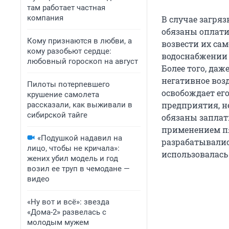
там работает частная
компания
В случае загр
обязаны оплати
Кому признаются в любви, а
возвести их са
кому разобьют сердце:
водоснабжении 
любовный гороскоп на август
Более того, да
негативное возд
Пилоты потерпевшего
освобождает ег
крушение самолета
предприятия, н
рассказали, как выживали в
сибирской тайге
обязаны заплат
применением п
«Подушкой надавил на
разрабатывались
лицо, чтобы не кричала»:
использовалась
жених убил модель и год
возил ее труп в чемодане —
видео
«Ну вот и всё»: звезда
«Дома-2» развелась с
молодым мужем