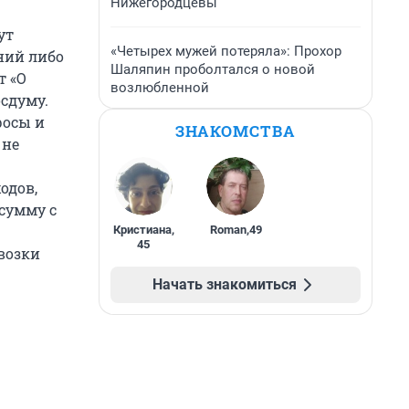
Нижегородцевы
ут
«Четырех мужей потеряла»: Прохор
ний либо
Шаляпин проболтался о новой
т «О
возлюбленной
сдуму.
росы и
ЗНАКОМСТВА
 не
одов,
сумму с
Кристиана
,
Roman
,
49
45
евозки
Начать знакомиться