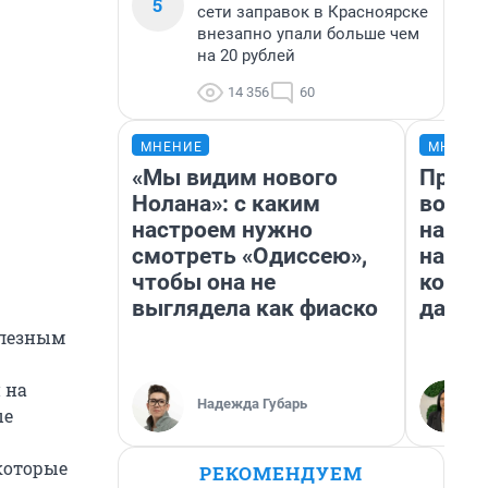
5
сети заправок в Красноярске
внезапно упали больше чем
на 20 рублей
14 356
60
МНЕНИЕ
МНЕНИ
«Мы видим нового
Прода
Нолана»: с каким
возьм
настроем нужно
нам г
смотреть «Одиссею»,
налог
чтобы она не
косне
выглядела как фиаско
даже 
олезным
 на
Надежда Губарь
ые
которые
РЕКОМЕНДУЕМ