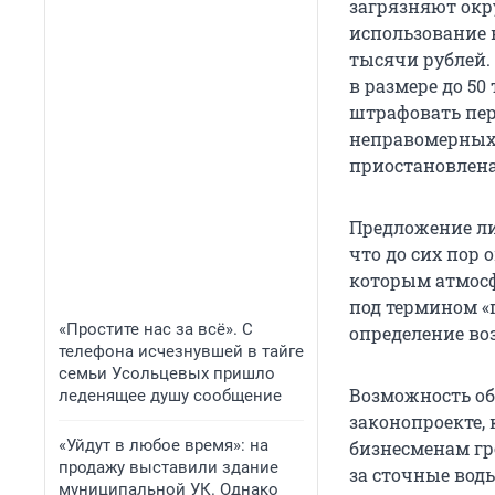
загрязняют окр
использование 
тысячи рублей.
в размере до 5
штрафовать перс
неправомерных 
приостановлена 
Предложение л
что до сих пор
которым атмосф
под термином «
«Простите нас за всё». С
определение во
телефона исчезнувшей в тайге
семьи Усольцевых пришло
Возможность об
леденящее душу сообщение
законопроекте, 
«Уйдут в любое время»: на
бизнесменам гро
продажу выставили здание
за сточные вод
муниципальной УК. Однако