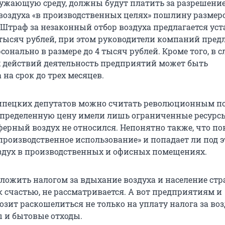
ужающую среду, должны будут платить за разрешение
воздуха «в производственных целях» пошлину размер
 Штраф за незаконный отбор воздуха предлагается ус
0 тысяч рублей, при этом руководители компаний пред
онально в размере до 4 тысяч рублей. Кроме того, в с
действий деятельность предприятий может быть
на срок до трех месяцев.
ипецких депутатов можно считать революционным по
 определенную цену имели лишь ограниченные ресурсы
ерный воздух не относился. Непонятно также, что п
производственное использование» и попадает ли под э
здух в производственных и офисных помещениях.
ложить налогом за вдыхание воздуха и население стр
к счастью, не рассматривается. А вот предприятиям и
зит раскошелиться не только на уплату налога за возд
ы и бытовые отходы.