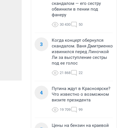
скандалом — его сестру
обвинили в пении под
фанеру
30 430
50
Когда концерт обернулся
3
скандалом. Ваня Дмитриенко
извинился перед Линочкой
Ли за выступление сестры
под ее голос
21 868
22
Путина ждут в Красноярске?
4
Что известно о возможном
визите президента
19 709
99
Цены на бензин на краевой