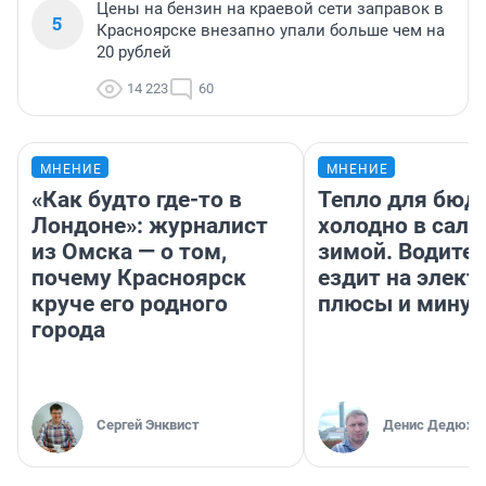
Цены на бензин на краевой сети заправок в
5
Красноярске внезапно упали больше чем на
20 рублей
14 223
60
МНЕНИЕ
МНЕНИЕ
«Как будто где-то в
Тепло для бюд
Лондоне»: журналист
холодно в сало
из Омска — о том,
зимой. Водител
почему Красноярск
ездит на элект
круче его родного
плюсы и мину
города
Сергей Энквист
Денис Дедюхи