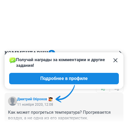
КОММЕНТАРИИ
2
Получай награды за комментарии и другие 
задания!
Гость
11 ноября 2020, 20:55
Подробнее в профиле
это предвестники ветра
+0
–0
Дмитрий Обронов
11 ноября 2020, 12:08
Как может прогреться температура? Прогревается 
воздух, а не одна из его характеристик.