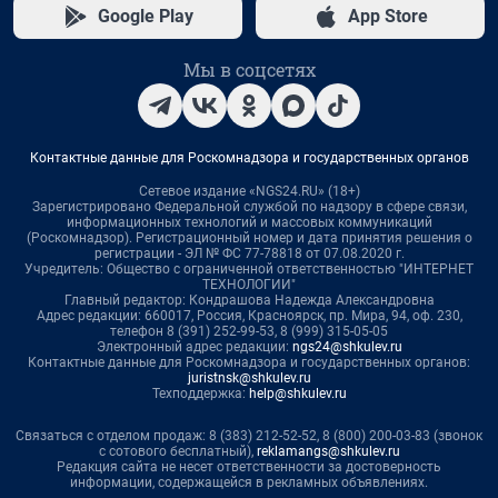
Google Play
App Store
Мы в соцсетях
Контактные данные для Роскомнадзора и государственных органов
Сетевое издание «NGS24.RU» (18+)
Зарегистрировано Федеральной службой по надзору в сфере связи,
информационных технологий и массовых коммуникаций
(Роскомнадзор). Регистрационный номер и дата принятия решения о
регистрации - ЭЛ № ФС 77-78818 от 07.08.2020 г.
Учредитель: Общество с ограниченной ответственностью "ИНТЕРНЕТ
ТЕХНОЛОГИИ"
Главный редактор: Кондрашова Надежда Александровна
Адрес редакции: 660017, Россия, Красноярск, пр. Мира, 94, оф. 230,
телефон 8 (391) 252-99-53, 8 (999) 315-05-05
Электронный адрес редакции:
ngs24@shkulev.ru
Контактные данные для Роскомнадзора и государственных органов:
juristnsk@shkulev.ru
Техподдержка:
help@shkulev.ru
Связаться с отделом продаж: 8 (383) 212-52-52, 8 (800) 200-03-83 (звонок
с сотового бесплатный),
reklamangs@shkulev.ru
Редакция сайта не несет ответственности за достоверность
информации, содержащейся в рекламных объявлениях.