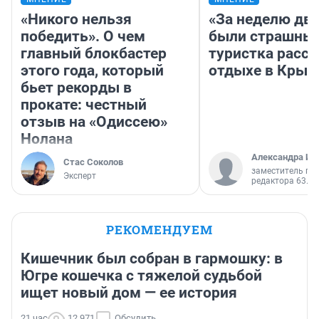
«Никого нельзя
«За неделю две
победить». О чем
были страшные
главный блокбастер
туристка расск
этого года, который
отдыхе в Крым
бьет рекорды в
прокате: честный
отзыв на «Одиссею»
Нолана
Александра Ис
Стас Соколов
заместитель гл
Эксперт
редактора 63.RU
РЕКОМЕНДУЕМ
Кишечник был собран в гармошку: в
Югре кошечка с тяжелой судьбой
ищет новый дом — ее история
21 час
12 971
Обсудить