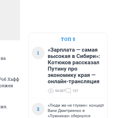
ТОП 5
«Зарплата — самая
1
высокая в Сибири»:
 на
Котюков рассказал
Путину про
экономику края —
Роб Хафф
онлайн-трансляция
должен
54 007
137
«Люди же не глухие»: концерт
сил.
2
Вани Дмитриенко в
«Лужниках» обернулся