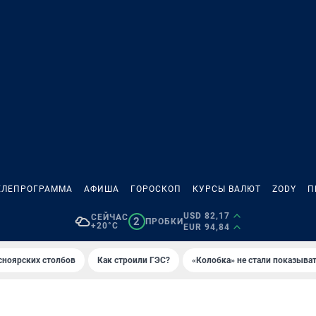
ЕЛЕПРОГРАММА
АФИША
ГОРОСКОП
КУРСЫ ВАЛЮТ
ZODY
П
USD 82,17
СЕЙЧАС
2
ПРОБКИ
+20°C
EUR 94,84
сноярских столбов
Как строили ГЭС?
«Колобка» не стали показыва