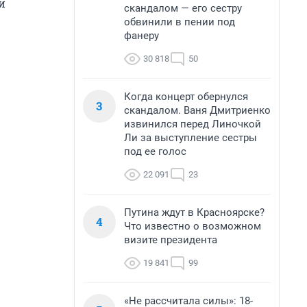
и
скандалом — его сестру
обвинили в пении под
фанеру
30 818
50
Когда концерт обернулся
3
скандалом. Ваня Дмитриенко
извинился перед Линочкой
Ли за выступление сестры
под ее голос
22 091
23
Путина ждут в Красноярске?
4
Что известно о возможном
визите президента
19 841
99
«Не рассчитала силы»: 18-