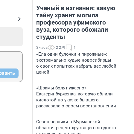
Ученый в изгнании: какую
тайну хранит могила
профессора уфимского
вуза, которого обожали
студенты
3 часа
2 279
1
«Ела одни булочки и пирожные»:
экстремально худые новосибирцы —
о своих попытках набрать вес любой
ценой
равить
«Шрамы болят ужасно».
Екатеринбурженка, которую облили
кислотой по указке бывшего,
рассказала о своем восстановлении
Сезон черники в Мурманской
области: рецепт хрустящего ягодного
штруделя за полчаса