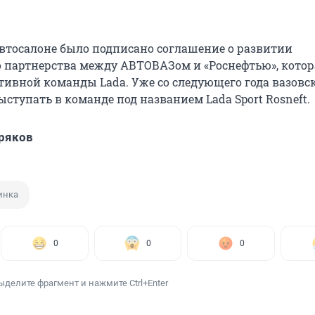
 автосалоне было подписано соглашение о развитии
о партнерства между АВТОВАЗом и «Роснефтью», котор
тивной команды Lada. Уже со следующего года вазовс
ступать в команде под названием Lada Sport Rosneft.
ряков
инка
0
0
0
ыделите фрагмент и нажмите Ctrl+Enter