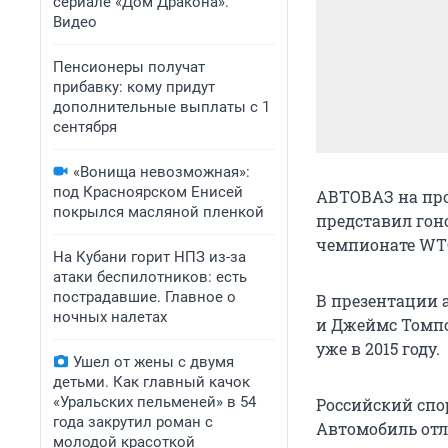
сериале «Дом Дракона».
Видео
Пенсионеры получат
прибавку: кому придут
дополнительные выплаты с 1
сентября
«Вонища невозможная»:
под Красноярском Енисей
АВТОВАЗ на про
покрылся масляной пленкой
представил гон
чемпионате WT
На Кубани горит НПЗ из-за
атаки беспилотников: есть
пострадавшие. Главное о
В презентации 
ночных налетах
и Джеймс Томпс
уже в 2015 году.
Ушел от жены с двумя
детьми. Как главный качок
«Уральских пельменей» в 54
Российский спо
года закрутил роман с
Автомобиль от
молодой красоткой