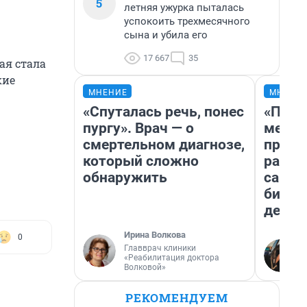
5
летняя ужурка пыталась
успокоить трехмесячного
сына и убила его
17 667
35
ая стала
кие
МНЕНИЕ
МНЕНИ
«Спуталась речь, понес
«Поку
пургу». Врач — о
мешке
смертельном диагнозе,
предп
который сложно
расска
обнаружить
самом
бизне
дешев
Ирина Волкова
0
Главврач клиники
«Реабилитация доктора
Волковой»
РЕКОМЕНДУЕМ