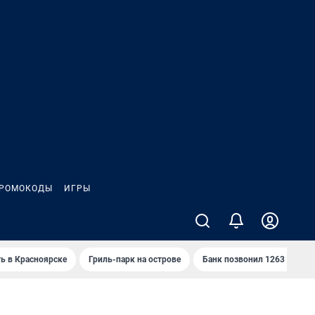
РОМОКОДЫ
ИГРЫ
ть в Красноярске
Гриль-парк на острове
Банк позвонил 1263 раза и