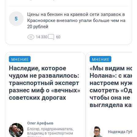
Цены на бензин на краевой сети заправок в
5
Красноярске внезапно упали больше чем на
20 рублей
14 330
60
МНЕНИЕ
МНЕНИЕ
Наследие, которое
«Мы видим нов
чудом не развалилось:
Нолана»: с как
транспортный эксперт
настроем нужн
разнес миф о «вечных»
смотреть «Оди
советских дорогах
чтобы она не
выглядела как
Олег Арефьев
Блогер, предприниматель,
Надежда Губар
владелец в транспортном