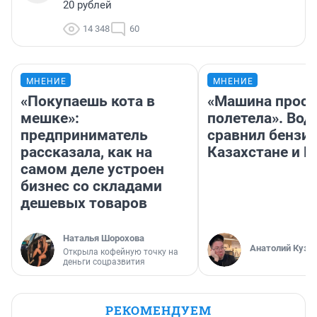
20 рублей
14 348
60
МНЕНИЕ
МНЕНИЕ
«Покупаешь кота в
«Машина прост
мешке»:
полетела». Вод
предприниматель
сравнил бензин
рассказала, как на
Казахстане и Р
самом деле устроен
бизнес со складами
дешевых товаров
Наталья Шорохова
Анатолий Кузн
Открыла кофейную точку на
деньги соцразвития
РЕКОМЕНДУЕМ