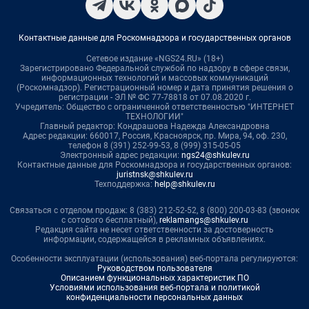
Контактные данные для Роскомнадзора и государственных органов
Сетевое издание «NGS24.RU» (18+)
Зарегистрировано Федеральной службой по надзору в сфере связи,
информационных технологий и массовых коммуникаций
(Роскомнадзор). Регистрационный номер и дата принятия решения о
регистрации - ЭЛ № ФС 77-78818 от 07.08.2020 г.
Учредитель: Общество с ограниченной ответственностью "ИНТЕРНЕТ
ТЕХНОЛОГИИ"
Главный редактор: Кондрашова Надежда Александровна
Адрес редакции: 660017, Россия, Красноярск, пр. Мира, 94, оф. 230,
телефон 8 (391) 252-99-53, 8 (999) 315-05-05
Электронный адрес редакции:
ngs24@shkulev.ru
Контактные данные для Роскомнадзора и государственных органов:
juristnsk@shkulev.ru
Техподдержка:
help@shkulev.ru
Связаться с отделом продаж: 8 (383) 212-52-52, 8 (800) 200-03-83 (звонок
с сотового бесплатный),
reklamangs@shkulev.ru
Редакция сайта не несет ответственности за достоверность
информации, содержащейся в рекламных объявлениях.
Особенности эксплуатации (использования) веб-портала регулируются:
Руководством пользователя
Описанием функциональных характеристик ПО
Условиями использования веб-портала и политикой
конфиденциальности персональных данных