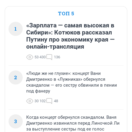
ТОП 5
«Зарплата — самая высокая в
1
Сибири»: Котюков рассказал
Путину про экономику края —
онлайн-трансляция
53 430
136
«Люди же не глухие»: концерт Вани
2
Дмитриенко в «Лужниках» обернулся
скандалом — его сестру обвинили в пении
под фанеру
30 102
48
Когда концерт обернулся скандалом. Ваня
3
Дмитриенко извинился перед Линочкой Ли
за выступление сестры под ее голос