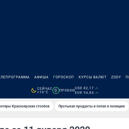
ЕЛЕПРОГРАММА
АФИША
ГОРОСКОП
КУРСЫ ВАЛЮТ
ZODY
П
USD 82,17
СЕЙЧАС
0
ПРОБКИ
+16°C
EUR 94,84
онтеры Красноярских столбов
Протыкал продукты и попал в полицию