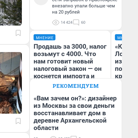
внезапно упали больше чем
на 20 рублей
14 424
60
МНЕНИЕ
МНЕНИЕ
Продашь за 3000, налог
«Как бу
возьмут с 4000. Что
Лондон
нам готовит новый
из Омск
налоговый закон — он
почему
коснется импорта и
круче е
даже репетиторов
города
РЕКОМЕНДУЕМ
«Вам зачем он?»: дизайнер
из Москвы за свои деньги
Анастасия Завгородняя
Се
восстанавливает дом в
деревне Архангельской
области