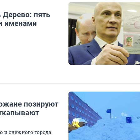
 Дерево: пять
и именами
рожане позируют
откапывают
о и снежного города