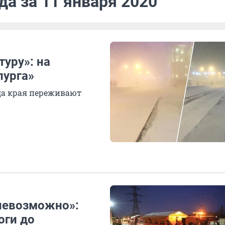
да за 11 января 2020
туру»: на
пурга»
да края переживают
невозможно»:
оги до