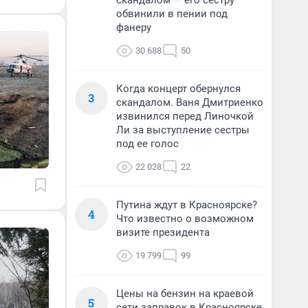
скандалом — его сестру
обвинили в пении под
фанеру
30 688
50
Когда концерт обернулся
3
скандалом. Ваня Дмитриенко
извинился перед Линочкой
Ли за выступление сестры
под ее голос
22 028
22
Путина ждут в Красноярске?
4
Что известно о возможном
визите президента
19 799
99
Цены на бензин на краевой
5
сети заправок в Красноярске