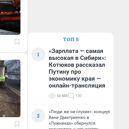
ТОП 5
«Зарплата — самая
1
высокая в Сибири»:
Котюков рассказал
Путину про
экономику края —
онлайн-трансляция
53 885
137
«Люди же не глухие»: концерт
2
Вани Дмитриенко в
«Лужниках» обернулся