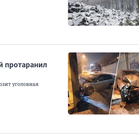
й протаранил
розит уголовная