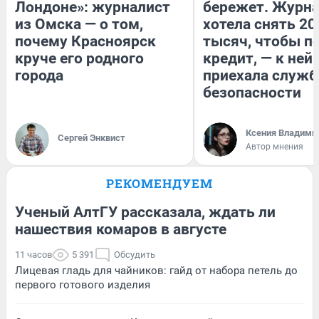
Лондоне»: журналист
бережет. Журн
из Омска — о том,
хотела снять 20
почему Красноярск
тысяч, чтобы п
круче его родного
кредит, — к ней
города
приехала служб
безопасности
Ксения Владими
Сергей Энквист
Автор мнения
РЕКОМЕНДУЕМ
Ученый АлтГУ рассказала, ждать ли
нашествия комаров в августе
11 часов
5 391
Обсудить
Лицевая гладь для чайников: гайд от набора петель до
первого готового изделия