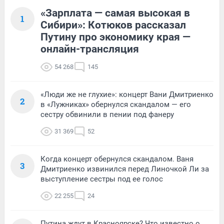
«Зарплата — самая высокая в
1
Сибири»: Котюков рассказал
Путину про экономику края —
онлайн-трансляция
54 268
145
«Люди же не глухие»: концерт Вани Дмитриенко
2
в «Лужниках» обернулся скандалом — его
сестру обвинили в пении под фанеру
31 369
52
Когда концерт обернулся скандалом. Ваня
3
Дмитриенко извинился перед Линочкой Ли за
выступление сестры под ее голос
22 255
24
Путина ждут в Красноярске? Что известно о