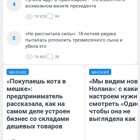
4
возможном визите президента
19 978
99
«Не рассчитала силы»: 18-летняя ужурка
5
пыталась успокоить трехмесячного сына и
убила его
18 465
38
МНЕНИЕ
МНЕНИЕ
«Покупаешь кота в
«Мы видим нов
мешке»:
Нолана»: с каки
предприниматель
настроем нужн
рассказала, как на
смотреть «Одис
самом деле устроен
чтобы она не
бизнес со складами
выглядела как 
дешевых товаров