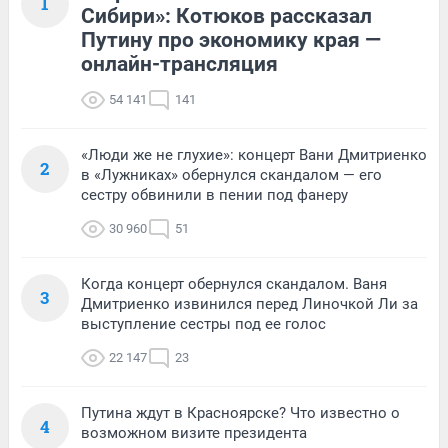
1
Сибири»: Котюков рассказал
Путину про экономику края —
онлайн-трансляция
54 141
141
«Люди же не глухие»: концерт Вани Дмитриенко
2
в «Лужниках» обернулся скандалом — его
сестру обвинили в пении под фанеру
30 960
51
Когда концерт обернулся скандалом. Ваня
3
Дмитриенко извинился перед Линочкой Ли за
выступление сестры под ее голос
22 147
23
Путина ждут в Красноярске? Что известно о
4
возможном визите президента