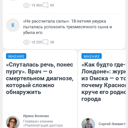
19 903
99
«Не рассчитала силы»: 18-летняя ужурка
5
пыталась успокоить трехмесячного сына и
убила его
18 255
38
МНЕНИЕ
МНЕНИЕ
«Спуталась речь, понес
«Как будто где-
пургу». Врач — о
Лондоне»: журн
смертельном диагнозе,
из Омска — о то
который сложно
почему Красно
обнаружить
круче его родно
города
Ирина Волкова
Главврач клиники
Сергей Энквист
«Реабилитация доктора