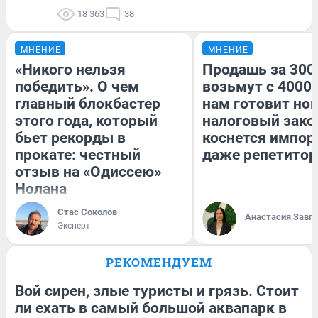
18 363
38
МНЕНИЕ
МНЕНИЕ
«Никого нельзя
Продашь за 3000
победить». О чем
возьмут с 4000.
главный блокбастер
нам готовит но
этого года, который
налоговый зако
бьет рекорды в
коснется импор
прокате: честный
даже репетитор
отзыв на «Одиссею»
Нолана
Стас Соколов
Анастасия Завг
Эксперт
РЕКОМЕНДУЕМ
Вой сирен, злые туристы и грязь. Стоит
ли ехать в самый большой аквапарк в