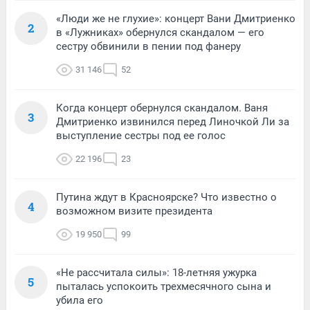
«Люди же не глухие»: концерт Вани Дмитриенко
2
в «Лужниках» обернулся скандалом — его
сестру обвинили в пении под фанеру
31 146
52
Когда концерт обернулся скандалом. Ваня
3
Дмитриенко извинился перед Линочкой Ли за
выступление сестры под ее голос
22 196
23
Путина ждут в Красноярске? Что известно о
4
возможном визите президента
19 950
99
«Не рассчитала силы»: 18-летняя ужурка
5
пыталась успокоить трехмесячного сына и
убила его