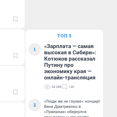
ТОП 5
«Зарплата — самая
1
высокая в Сибири»:
Котюков рассказал
Путину про
экономику края —
онлайн-трансляция
54 088
140
«Люди же не глухие»: концерт
2
Вани Дмитриенко в
«Лужниках» обернулся