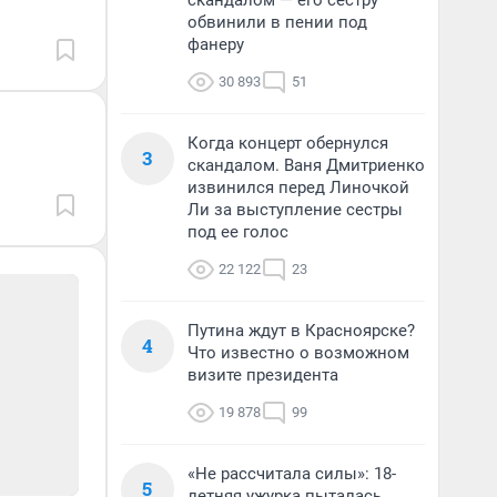
скандалом — его сестру
обвинили в пении под
фанеру
30 893
51
Когда концерт обернулся
3
скандалом. Ваня Дмитриенко
извинился перед Линочкой
Ли за выступление сестры
под ее голос
22 122
23
Путина ждут в Красноярске?
4
Что известно о возможном
визите президента
19 878
99
«Не рассчитала силы»: 18-
5
летняя ужурка пыталась