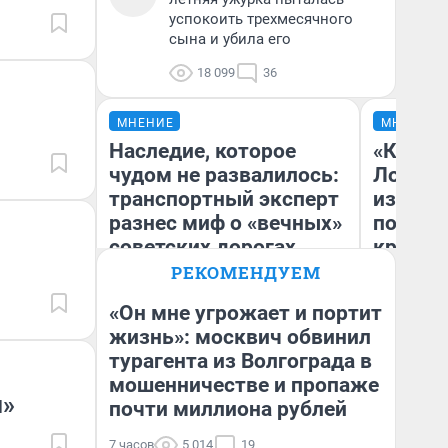
успокоить трехмесячного
сына и убила его
18 099
36
МНЕНИЕ
МНЕНИЕ
Наследие, которое
«Как бу
чудом не развалилось:
Лондон
транспортный эксперт
из Омск
разнес миф о «вечных»
почему
советских дорогах
круче е
города
РЕКОМЕНДУЕМ
«Он мне угрожает и портит
Олег Арефьев
жизнь»: москвич обвинил
Блогер, предприниматель,
турагента из Волгограда в
Се
владелец в транспортном
бизнесе
мошенничестве и пропаже
м»
почти миллиона рублей
7 часов
5 014
19