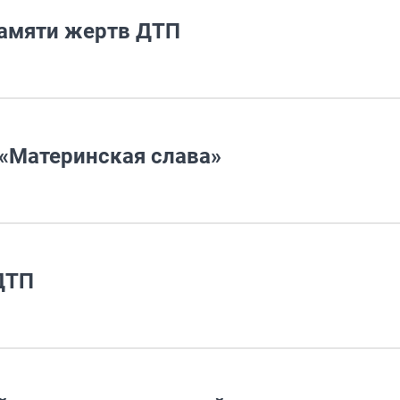
памяти жертв ДТП
 «Материнская слава»
ДТП