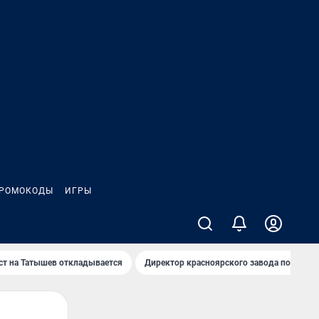
РОМОКОДЫ
ИГРЫ
т на Татышев откладывается
Директор красноярского завода под сан