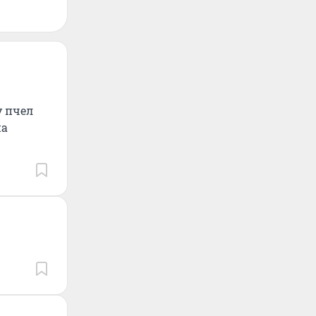
у пчел
на