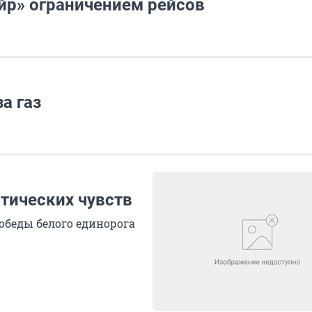
йр» ограничением рейсов
а газ
тических чувств
обеды белого единорога