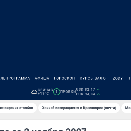
ЕЛЕПРОГРАММА
АФИША
ГОРОСКОП
КУРСЫ ВАЛЮТ
ZODY
П
USD 82,17
СЕЙЧАС
1
ПРОБКИ
+19°C
EUR 94,84
асноярских столбов
Хоккей возвращается в Красноярск (почти)
Мос