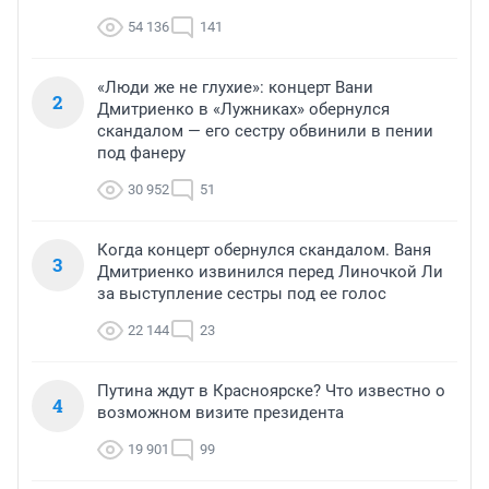
54 136
141
«Люди же не глухие»: концерт Вани
2
Дмитриенко в «Лужниках» обернулся
скандалом — его сестру обвинили в пении
под фанеру
30 952
51
Когда концерт обернулся скандалом. Ваня
3
Дмитриенко извинился перед Линочкой Ли
за выступление сестры под ее голос
22 144
23
Путина ждут в Красноярске? Что известно о
4
возможном визите президента
19 901
99