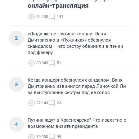
онлайн-трансляция
54 135
141
«Люди же не глухие»: концерт Вани
2
Дмитриенко в «Лужниках» обернулся
скандалом — его сестру обвинили в пении
под фанеру
30 949
51
Когда концерт обернулся скандалом. Ваня
3
Дмитриенко извинился перед Линочкой Ли
за выступление сестры под ее голос
22 143
23
Путина ждут в Красноярске? Что известно о
4
возможном визите президента
19 900
99