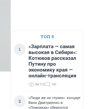
ТОП 5
«Зарплата — самая
1
высокая в Сибири»:
Котюков рассказал
Путину про
экономику края —
онлайн-трансляция
54 112
141
«Люди же не глухие»: концерт
2
Вани Дмитриенко в
«Лужниках» обернулся