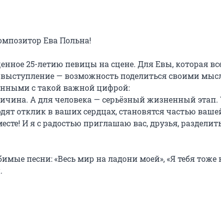
омпозитор Ева Польна!

нное 25-летию певицы на сцене. Для Евы, которая все
о выступление — возможность поделиться своими мысл
нными с такой важной цифрой:

личина. А для человека — серьёзный жизненный этап. 
одят отклик в ваших сердцах, становятся частью вашей
сте! И я с радостью приглашаю вас, друзья, разделить 
мые песни: «Весь мир на ладони моей», «Я тебя тоже не

