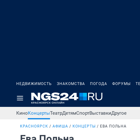
НЕДВИЖИМОСТЬ
ЗНАКОМСТВА
ПОГОДА
ФОРУМЫ
Т
Кино
Концерты
Театр
Детям
Спорт
Выставки
Другое
КРАСНОЯРСК
АФИША
КОНЦЕРТЫ
ЕВА ПОЛЬНА
Ева Польна