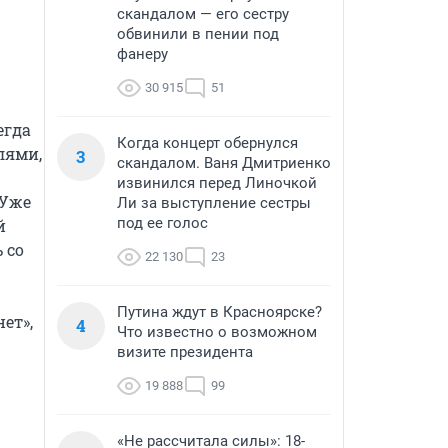
скандалом — его сестру
обвинили в пении под
фанеру
30 915
51
гда 
Когда концерт обернулся
ями, 
3
скандалом. Ваня Дмитриенко
извинился перед Линочкой
Уже 
Ли за выступление сестры
под ее голос
 
со 
22 130
23
Путина ждут в Красноярске?
т», 
4
Что известно о возможном
визите президента
19 888
99
«Не рассчитала силы»: 18-