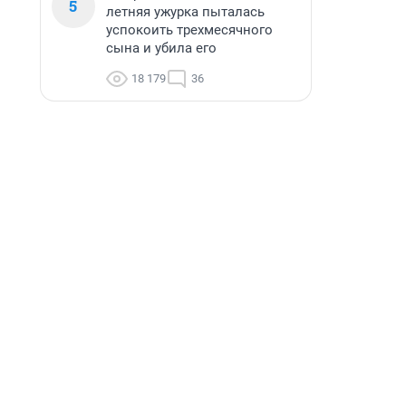
5
летняя ужурка пыталась
успокоить трехмесячного
сына и убила его
18 179
36