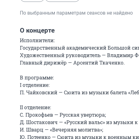
По выбранным параметрам сеансов не найдено
О концерте
Исполнители:

Государственный академический Большой симф
Художественный руководитель — Владимир Фед
Главный дирижёр — Арсентий Ткаченко.

В программе:

I отделение:

П. Чайковский — Сюита из музыки балета «Лебе
II отделение:

С. Прокофьев — Русская увертюра;

Д. Шостакович — «Русский вальс» из музыки к
И. Шварц — «Вечерняя молитва»;

Ю. Потеенко — Сюита из музыки к военным к