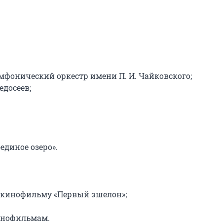
онический оркестр имени П. И. Чайковского;

осеев;

диное озеро».

 кинофильму «Первый эшелон»;

инофильмам.