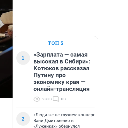
ТОП 5
«Зарплата — самая
1
высокая в Сибири»:
Котюков рассказал
Путину про
экономику края —
онлайн-трансляция
53 837
137
«Люди же не глухие»: концерт
2
Вани Дмитриенко в
«Лужниках» обернулся