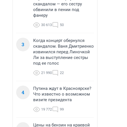
скандалом — его сестру
обвинили в пении под
фанеру
30 613
50
Когда концерт обернулся
3
скандалом. Ваня Дмитриенко
извинился перед Линочкой
Ли за выступление сестры
под ее голос
21 990
22
Путина ждут в Красноярске?
4
Что известно о возможном
визите президента
19 772
99
Цены на бензин на краевой