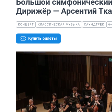
Большой симфонический 
Дирижёр — Арсентий Тк
КОНЦЕРТ
КЛАССИЧЕСКАЯ МУЗЫКА
САУНДТРЕК
6
Купить билеты