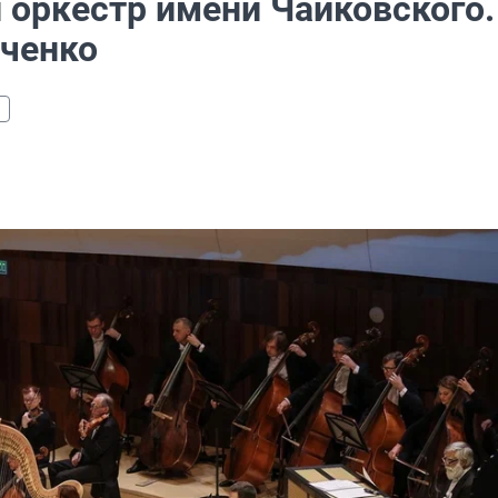
оркестр имени Чайковского.
аченко
+