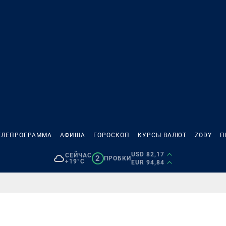
ЕЛЕПРОГРАММА
АФИША
ГОРОСКОП
КУРСЫ ВАЛЮТ
ZODY
П
USD 82,17
СЕЙЧАС
2
ПРОБКИ
+19°C
EUR 94,84