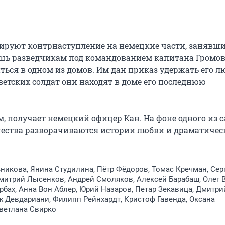
анируют контрнаступление на немецкие части, занявши
ишь разведчикам под командованием капитана Громов
иться в одном из домов. Им дан приказ удержать его лю
етских солдат они находят в доме его последнюю 
 получает немецкий офицер Кан. На фоне одного из с
ества разворачиваются истории любви и драматическ
икова, Янина Студилина, Пётр Фёдоров, Томас Кречман, Сер
митрий Лысенков, Андрей Смоляков, Алексей Барабаш, Олег В
рбах, Анна Вон Аблер, Юрий Назаров, Петар Зекавица, Дмитри
 Девдариани, Филипп Рейнхардт, Кристоф Гавенда, Оксана
ветлана Свирко