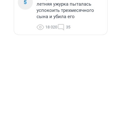
5
летняя ужурка пыталась
успокоить трехмесячного
сына и убила его
18 020
35