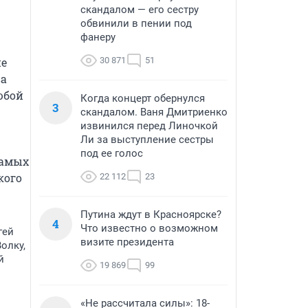
скандалом — его сестру
обвинили в пении под
фанеру
30 871
51
е 
а 
бой 
Когда концерт обернулся
3
скандалом. Ваня Дмитриенко
извинился перед Линочкой
Ли за выступление сестры
под ее голос
амых 
ого 
22 112
23
Путина ждут в Красноярске?
4
Что известно о возможном
гей
визите президента
олку,
й
19 869
99
«Не рассчитала силы»: 18-