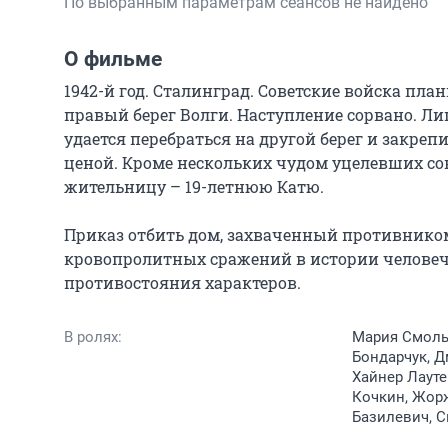
По выбранным параметрам сеансов не найдено
О фильме
1942-й год. Сталинград. Советские войска пл
правый берег Волги. Наступление сорвано. Л
удается перебраться на другой берег и закреп
ценой. Кроме нескольких чудом уцелевших сов
жительницу – 19-летнюю Катю.

Приказ отбить дом, захваченный противником,
кровопролитных сражений в истории человеч
противостояния характеров.
В ролях:
Мария Смольн
Бондарчук, Д
Хайнер Лауте
Кочкин, Жорж
Базилевич, С