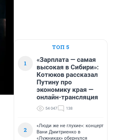
ТОП 5
«Зарплата — самая
1
высокая в Сибири»:
Котюков рассказал
Путину про
экономику края —
онлайн-трансляция
54 047
138
«Люди же не глухие»: концерт
2
Вани Дмитриенко в
«Лужниках» обернулся