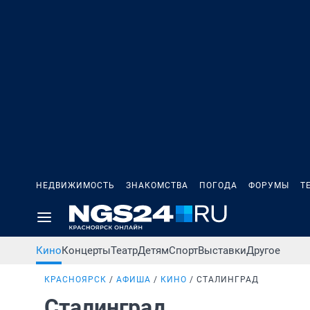
НЕДВИЖИМОСТЬ
ЗНАКОМСТВА
ПОГОДА
ФОРУМЫ
Т
Кино
Концерты
Театр
Детям
Спорт
Выставки
Другое
КРАСНОЯРСК
АФИША
КИНО
СТАЛИНГРАД
Сталинград