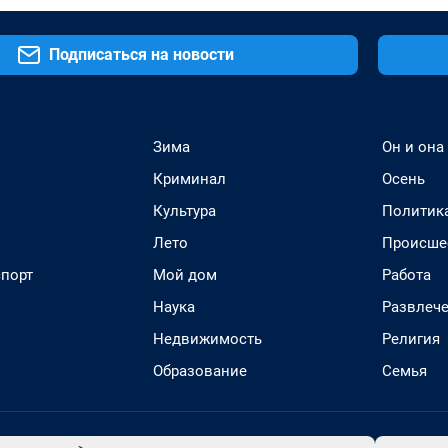
Подписаться на новости
Зима
Он и она
Криминал
Осень
Культура
Политик
Лето
Происше
спорт
Мой дом
Работа
Наука
Развлеч
Недвижимость
Религия
Образование
Семья