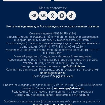
Мы в соцсетях
Контактные данные для Роскомнадзора и государственных органов
Сетевое издание «NGS24.RU» (18+)
Зарегистрировано Федеральной службой по надзору в сфере связи,
информационных технологий и массовых коммуникаций
(Роскомнадзор). Регистрационный номер и дата принятия решения о
регистрации - ЭЛ № ФС 77-78818 от 07.08.2020 г.
Учредитель: Общество с ограниченной ответственностью "ИНТЕРНЕТ
ТЕХНОЛОГИИ"
Главный редактор: Кондрашова Надежда Александровна
Адрес редакции: 660017, Россия, Красноярск, пр. Мира, 94, оф. 230,
телефон 8 (391) 252-99-53, 8 (999) 315-05-05
Электронный адрес редакции:
ngs24@shkulev.ru
Контактные данные для Роскомнадзора и государственных органов:
juristnsk@shkulev.ru
Техподдержка:
help@shkulev.ru
Связаться с отделом продаж: 8 (383) 212-52-52, 8 (800) 200-03-83 (звонок
с сотового бесплатный),
reklamangs@shkulev.ru
Редакция сайта не несет ответственности за достоверность
информации, содержащейся в рекламных объявлениях.
Особенности эксплуатации (использования) веб-портала регулируются:
Руководством пользователя