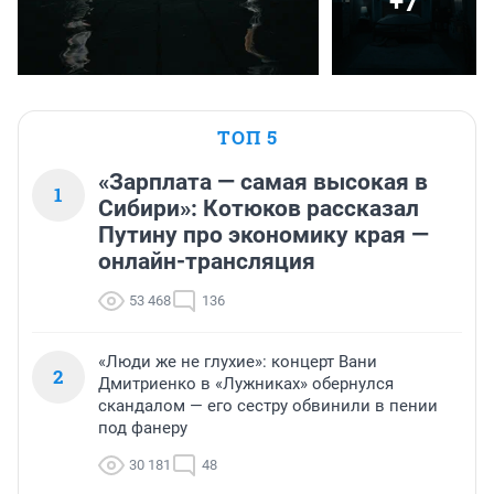
+7
ТОП 5
«Зарплата — самая высокая в
1
Сибири»: Котюков рассказал
Путину про экономику края —
онлайн-трансляция
53 468
136
«Люди же не глухие»: концерт Вани
2
Дмитриенко в «Лужниках» обернулся
скандалом — его сестру обвинили в пении
под фанеру
30 181
48