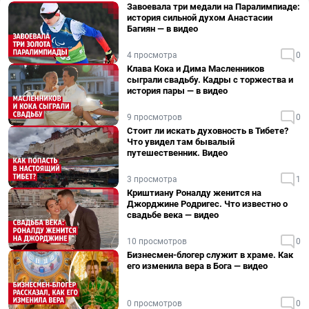
Завоевала три медали на Паралимпиаде:
история сильной духом Анастасии
Багиян — в видео
4 просмотра
0
Клава Кока и Дима Масленников
сыграли свадьбу. Кадры с торжества и
история пары — в видео
9 просмотров
0
Стоит ли искать духовность в Тибете?
Что увидел там бывалый
путешественник. Видео
3 просмотра
1
Криштиану Роналду женится на
Джорджине Родригес. Что известно о
свадьбе века — видео
10 просмотров
0
Бизнесмен-блогер служит в храме. Как
его изменила вера в Бога — видео
0 просмотров
0