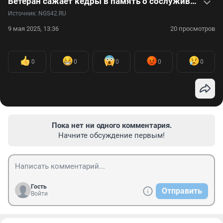
Ветеран сажает кедры в память о сослуживцах: видео
Источник: 
NGS42.RU
9 мая 2025, 13:36
20 просмотров
0
0
0
0
0
Пока нет ни одного комментария.
Начните обсуждение первым!
Гость
Отправить
Войти