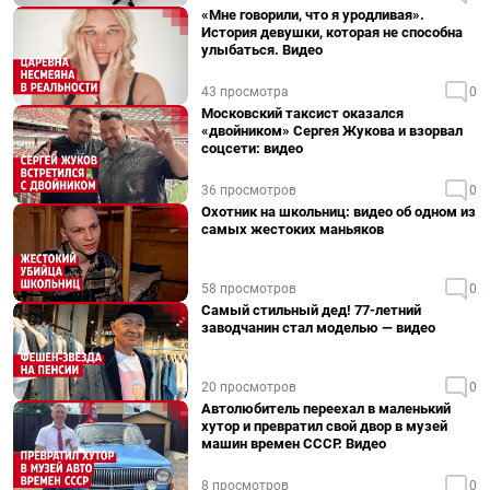
«Мне говорили, что я уродливая».
История девушки, которая не способна
улыбаться. Видео
43 просмотра
0
Московский таксист оказался
«двойником» Сергея Жукова и взорвал
соцсети: видео
36 просмотров
0
Охотник на школьниц: видео об одном из
самых жестоких маньяков
58 просмотров
0
Самый стильный дед! 77-летний
заводчанин стал моделью — видео
20 просмотров
0
Автолюбитель переехал в маленький
хутор и превратил свой двор в музей
машин времен СССР. Видео
8 просмотров
0