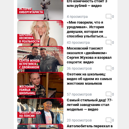
Его конечность стоит 3
млн рублей — видео
4 просмотра
0
«Мне говорили, что я
уродливая». История
девушки, которая не
способна улыбаться.
Видео
43 просмотра
0
Московский таксист
оказался «двойником»
Сергея Жукова и взорвал
соцсети: видео
36 просмотров
0
Охотник на школьниц:
видео об одном из самых
жестоких маньяков
57 просмотров
0
Самый стильный дед! 77-
летний заводчанин стал
моделью — видео
20 просмотров
0
Автолюбитель переехал в