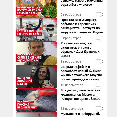
в храме. Как его изменила
вера в Бога — видео
0 просмотров
0
Проехал всю Америку,
побывал в Европе: как
байкер путешествует по
миру на мотоцикле. Видео
6 просмотров
0
Российский ниндзя-
скульптор снялся в
сериале «Дом Дракона».
Видео
8 просмотров
0
Закрыл кофейни и
осваивает новый бизнес:
жизнь алтайского Маугли
после переезда из тайги в
столицу
18 просмотров
0
Все дети одинаковы: как
медвежонок Момота
покорил интернет. Видео
12 просмотров
0
Музыкант с киберрукой.