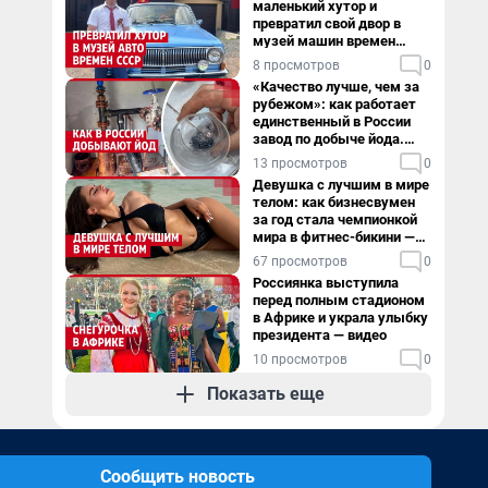
маленький хутор и
превратил свой двор в
музей машин времен
СССР. Видео
8 просмотров
0
«Качество лучше, чем за
рубежом»: как работает
единственный в России
завод по добыче йода.
Видео
13 просмотров
0
Девушка с лучшим в мире
телом: как бизнесвумен
за год стала чемпионкой
мира в фитнес-бикини —
видео
67 просмотров
0
Россиянка выступила
перед полным стадионом
в Африке и украла улыбку
президента — видео
10 просмотров
0
Показать еще
Сообщить новость