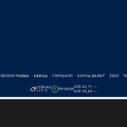
ЕЛЕПРОГРАММА
АФИША
ГОРОСКОП
КУРСЫ ВАЛЮТ
ZODY
П
USD 82,17
СЕЙЧАС
1
ПРОБКИ
+17°C
EUR 94,84