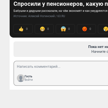
Спросили у пенсионеров, какую 
Бабушки и дедушки рассказали, на чём экономят и как умудряются
Источник: 
Алексей Ногинский / 63.RU
0
0
0
0
Пока нет н
Начните 
Гость
Войти