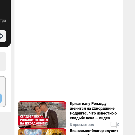
тра
Криштиану Роналду
женится на Джорджине
Родригес. Что известно о
свадьбе века — видео
8 просмотров
0
Бизнесмен-блогер служит