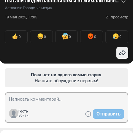
Пытали людей паяльником и отжимали бизнес. История Таганской ОПГ — видео
Источник: 
Городские медиа
19 мая 2025, 17:05
21 просмотр
0
0
0
0
0
Пока нет ни одного комментария.
Начните обсуждение первым!
Гость
Отправить
Войти