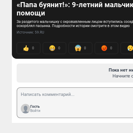
«Папа буянит!»: 9-летний мальчик
помощи
За раздетого мальчишку с окровавленным лицом вступились соседи
оскорблял пасынка. Подробности истории смотрите в этом видео
Источник: 
59.RU
0
0
0
0
Пока нет н
Начните 
Гость
Войти