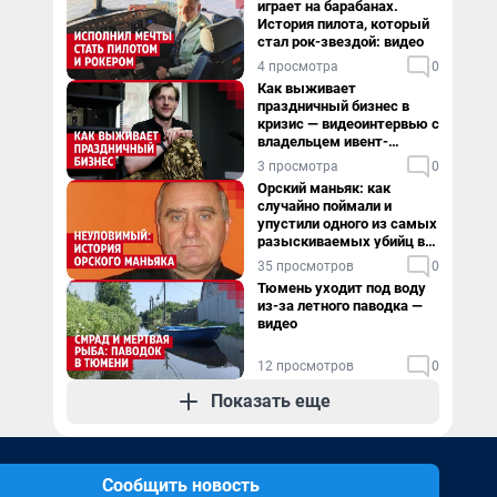
играет на барабанах.
История пилота, который
стал рок-звездой: видео
4 просмотра
0
Как выживает
праздничный бизнес в
кризис — видеоинтервью с
владельцем ивент-
агентства
3 просмотра
0
Орский маньяк: как
случайно поймали и
упустили одного из самых
разыскиваемых убийц в
России. Видео
35 просмотров
0
Тюмень уходит под воду
из-за летного паводка —
видео
12 просмотров
0
Показать еще
Сообщить новость