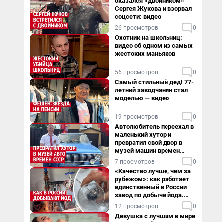
оказался «двойником»
Сергея Жукова и взорвал
соцсети: видео
26 просмотров
0
Охотник на школьниц:
видео об одном из самых
жестоких маньяков
56 просмотров
0
Самый стильный дед! 77-
летний заводчанин стал
моделью — видео
19 просмотров
0
Автолюбитель переехал в
маленький хутор и
превратил свой двор в
музей машин времен
СССР. Видео
7 просмотров
0
«Качество лучше, чем за
рубежом»: как работает
единственный в России
завод по добыче йода.
Видео
12 просмотров
0
Девушка с лучшим в мире