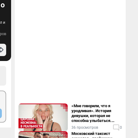
 о
л и
ров
«Мне говорили, что я
уродливая». История
девушки, которая не
способна улыбаться.
Видео
36 просмотров
0
Московский таксист