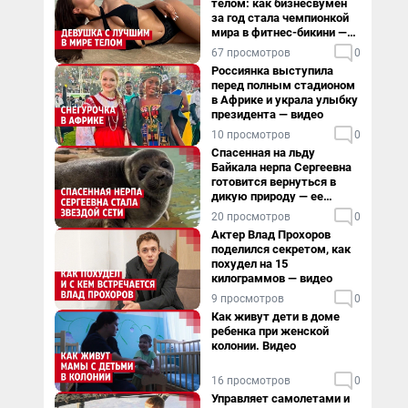
телом: как бизнесвумен
за год стала чемпионкой
мира в фитнес-бикини —
видео
67 просмотров
0
Россиянка выступила
перед полным стадионом
в Африке и украла улыбку
президента — видео
10 просмотров
0
Спасенная на льду
Байкала нерпа Сергеевна
готовится вернуться в
дикую природу — ее
видеоистория
20 просмотров
0
Актер Влад Прохоров
поделился секретом, как
похудел на 15
килограммов — видео
9 просмотров
0
Как живут дети в доме
ребенка при женской
колонии. Видео
16 просмотров
0
Управляет самолетами и