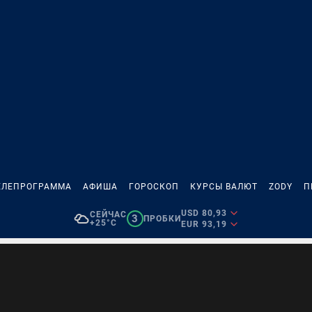
ЕЛЕПРОГРАММА
АФИША
ГОРОСКОП
КУРСЫ ВАЛЮТ
ZODY
П
USD 80,93
СЕЙЧАС
3
ПРОБКИ
+25°C
EUR 93,19