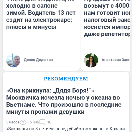
холодно в салоне
возьмут с 4000.
зимой. Водитель 13 лет
нам готовит но
ездит на электрокаре:
налоговый зако
плюсы и минусы
коснется импор
даже репетитор
Денис Дедюхин
Анастасия Завг
РЕКОМЕНДУЕМ
«Она крикнула: „Дядя Боря!“»
Москвичка исчезла ночью у океана во
Вьетнаме. Что произошло в последние
минуты пропажи девушки
5 часов
16 446
10
«Заказали на 3-летие»: перед убийством жены в Казани