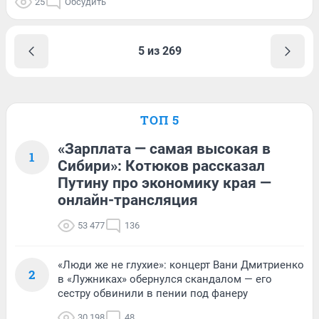
25
Обсудить
5 из 269
ТОП 5
«Зарплата — самая высокая в
1
Сибири»: Котюков рассказал
Путину про экономику края —
онлайн-трансляция
53 477
136
«Люди же не глухие»: концерт Вани Дмитриенко
2
в «Лужниках» обернулся скандалом — его
сестру обвинили в пении под фанеру
30 198
48