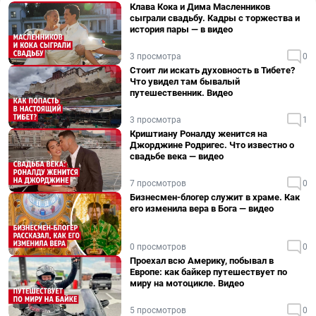
Клава Кока и Дима Масленников
сыграли свадьбу. Кадры с торжества и
история пары — в видео
3 просмотра
0
Стоит ли искать духовность в Тибете?
Что увидел там бывалый
путешественник. Видео
3 просмотра
1
Криштиану Роналду женится на
Джорджине Родригес. Что известно о
свадьбе века — видео
7 просмотров
0
Бизнесмен-блогер служит в храме. Как
его изменила вера в Бога — видео
0 просмотров
0
Проехал всю Америку, побывал в
Европе: как байкер путешествует по
миру на мотоцикле. Видео
5 просмотров
0