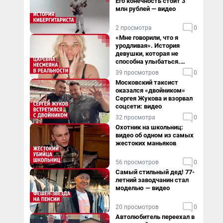
Его конечность стоит 3
млн рублей — видео
2 просмотра
0
«Мне говорили, что я
уродливая». История
девушки, которая не
способна улыбаться.
Видео
39 просмотров
0
Московский таксист
оказался «двойником»
Сергея Жукова и взорвал
соцсети: видео
32 просмотра
0
Охотник на школьниц:
видео об одном из самых
жестоких маньяков
56 просмотров
0
Самый стильный дед! 77-
летний заводчанин стал
моделью — видео
20 просмотров
0
Автолюбитель переехал в