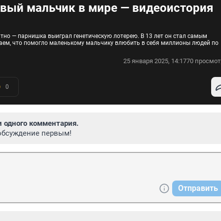
ивый мальчик в мире — видеоистория
тно — парнишка выиграл генетическую лотерею. В 13 лет он стал самым
аем, что помогло маленькому мальчику влюбить в себя миллионы людей по
25 января 2025, 14:17
70 просмот
0
и одного комментария.
обсуждение первым!
Отправить