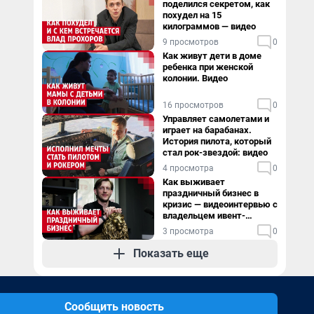
поделился секретом, как
похудел на 15
килограммов — видео
9 просмотров
0
Как живут дети в доме
ребенка при женской
колонии. Видео
16 просмотров
0
Управляет самолетами и
играет на барабанах.
История пилота, который
стал рок-звездой: видео
4 просмотра
0
Как выживает
праздничный бизнес в
кризис — видеоинтервью с
владельцем ивент-
агентства
3 просмотра
0
Показать еще
Сообщить новость