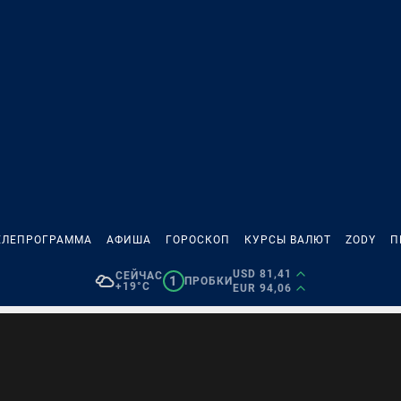
ЕЛЕПРОГРАММА
АФИША
ГОРОСКОП
КУРСЫ ВАЛЮТ
ZODY
П
USD 81,41
СЕЙЧАС
1
ПРОБКИ
+19°C
EUR 94,06