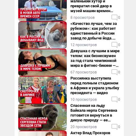
маленький хутор и
превратил свой двор в
музей машин времен
СССР. Видео
8 просмотров
0
«Качество лучше, чем за
рубежом»: как работает
единственный в России
завод по добыче йода.
Видео
12 просмотров
0
Девушка с лучшим в мире
телом: как бизнесвумен
за год стала чемпионкой
мира в фитнес-бикини —
видео
67 просмотров
0
Россиянка выступила
перед полным стадионом
в Африке и украла улыбку
президента — видео
10 просмотров
0
Спасенная на льду
Байкала нерпа Сергеевна
готовится вернуться в
дикую природу — ее
видеоистория
20 просмотров
0
Актер Влад Прохоров