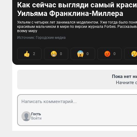
Как сейчас выгляди самый крас
Уильяма Франклина-Миллера
Уильям с четырех лет занимался моделингом. Уже тогда было поня
красивым мальчиком в мире по версии журнала Forbes. Рассказыв
всему миру
Источник: 
Городские медиа 
2
0
0
0
Пока нет н
Начните 
Гость
Войти