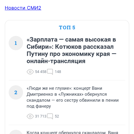
Новости СМИ2
ТОП 5
«Зарплата — самая высокая в
1
Сибири»: Котюков рассказал
Путину про экономику края —
онлайн-трансляция
54 458
148
«Люди же не глухие»: концерт Вани
2
Дмитриенко в «Лужниках» обернулся
скандалом — его сестру обвинили в пении
под фанеру
31 713
52
Когда концерт обернулся скандалом. Ваня