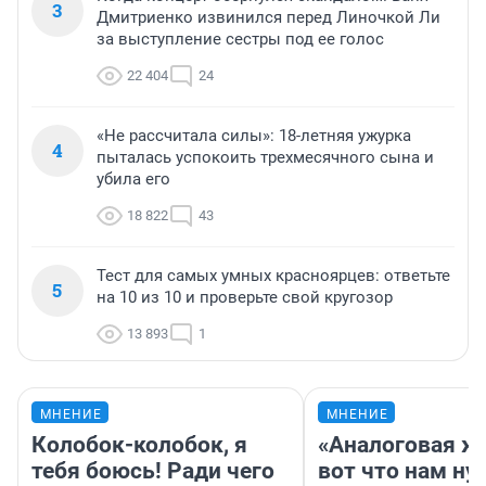
3
Дмитриенко извинился перед Линочкой Ли
за выступление сестры под ее голос
22 404
24
«Не рассчитала силы»: 18-летняя ужурка
4
пыталась успокоить трехмесячного сына и
убила его
18 822
43
Тест для самых умных красноярцев: ответьте
5
на 10 из 10 и проверьте свой кругозор
13 893
1
МНЕНИЕ
МНЕНИЕ
Колобок-колобок, я
«Аналоговая ж
тебя боюсь! Ради чего
вот что нам ну