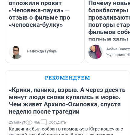
отложили прокат
Почему новые
«Человека-паука» —
блокбастеры
отзыв о фильме про
проваливаются,
«человека-булку»
повторы стары
фильмов соби
полные залы
Алёна Золотух
Надежда Губарь
Журналист НГС
РЕКОМЕНДУЕМ
«Крики, паника, взрыв. А через десять
минут люди снова купались в море».
Чем живет Архипо-Осиповка, спустя
неделю после трагедии
25 минут
466
Обсудить
Кишечник был собран в гармошку: в Югре кошечка с
тяжелой судьбой ищет новый дом — ее история