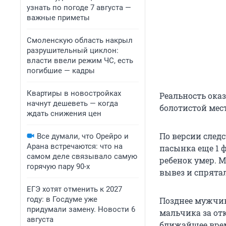
узнать по погоде 7 августа —
важные приметы
Смоленскую область накрыл
разрушительный циклон:
власти ввели режим ЧС, есть
погибшие — кадры
Квартиры в новостройках
Реальность ока
начнут дешеветь — когда
болотистой мес
ждать снижения цен
По версии след
Все думали, что Орейро и
Арана встречаются: что на
пасынка еще 1 ф
самом деле связывало самую
ребенок умер. 
горячую пару 90-х
вывез и спрятал
ЕГЭ хотят отменить к 2027
году: в Госдуме уже
Позднее мужчин
придумали замену. Новости 6
мальчика за от
августа
ближайшее врем