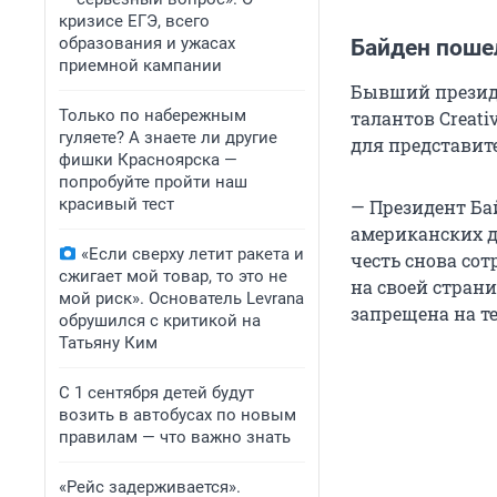
кризисе ЕГЭ, всего
образования и ужасах
Байден пошел
приемной кампании
Бывший президе
Только по набережным
талантов Creati
гуляете? А знаете ли другие
для представите
фишки Красноярска —
попробуйте пройти наш
красивый тест
— Президент Ба
американских д
«Если сверху летит ракета и
честь снова со
сжигает мой товар, то это не
на своей страни
мой риск». Основатель Levrana
запрещена на т
обрушился с критикой на
Татьяну Ким
С 1 сентября детей будут
возить в автобусах по новым
правилам — что важно знать
«Рейс задерживается».