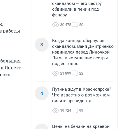
скандалом — его сестру
обвинили в пении под
фанеру
м
30 475
50
ке работы
Когда концерт обернулся
3
скандалом. Ваня Дмитриенко
извинился перед Линочкой
Ли за выступление сестры
 большая
под ее голос
рд Ловетт
21 899
22
ность
Путина ждут в Красноярске?
4
Что известно о возможном
визите президента
19 724
99
Цены на бензин на краевой