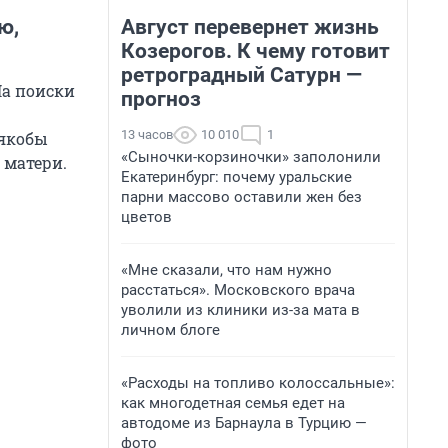
Август перевернет жизнь
ю,
Козерогов. К чему готовит
ретроградный Сатурн —
На поиски
прогноз
13 часов
10 010
1
 якобы
«Сыночки-корзиночки» заполонили
 матери.
Екатеринбург: почему уральские
парни массово оставили жен без
цветов
«Мне сказали, что нам нужно
расстаться». Московского врача
уволили из клиники из-за мата в
личном блоге
«Расходы на топливо колоссальные»:
как многодетная семья едет на
автодоме из Барнаула в Турцию —
фото