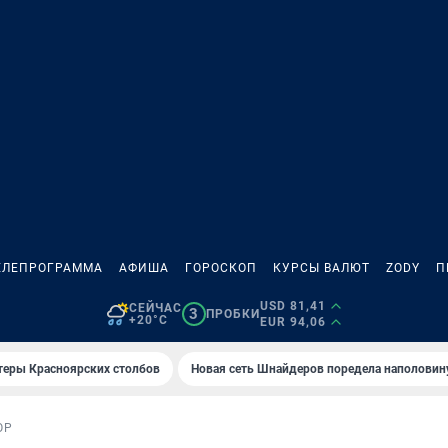
ЕЛЕПРОГРАММА
АФИША
ГОРОСКОП
КУРСЫ ВАЛЮТ
ZODY
П
USD 81,41
СЕЙЧАС
3
ПРОБКИ
+20°C
EUR 94,06
теры Красноярских столбов
Новая сеть Шнайдеров поредела наполовин
ОР