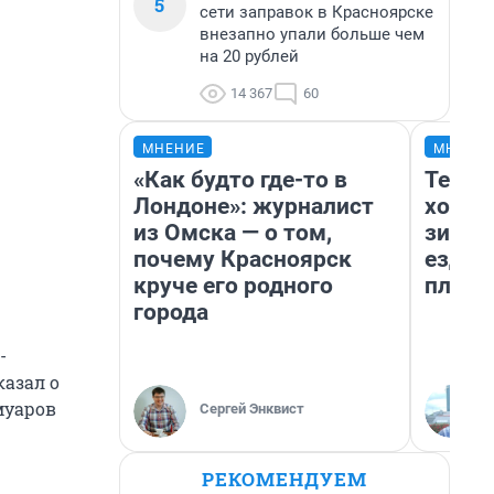
5
сети заправок в Красноярске
внезапно упали больше чем
на 20 рублей
14 367
60
МНЕНИЕ
МНЕНИ
«Как будто где-то в
Тепло
Лондоне»: журналист
холод
из Омска — о том,
зимой
почему Красноярск
ездит
круче его родного
плюсы
города
-
казал о
муаров
Сергей Энквист
РЕКОМЕНДУЕМ