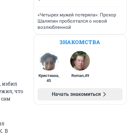
«Четырех мужей потеряла»: Прохор
Шаляпин проболтался о новой
возлюбленной
ЗНАКОМСТВА
Кристиана
,
Roman
,
49
45
, избил
ужил, что
Начать знакомиться
 сам
ил
. В