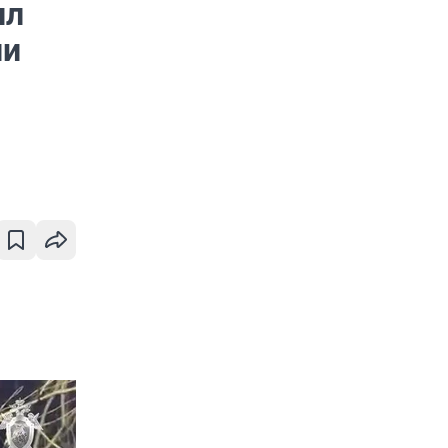
ил
ли