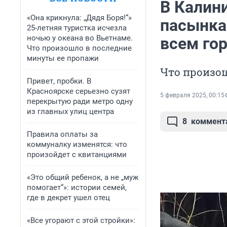
В Калин
«Она крикнула: „Дядя Боря!“»
пасынка 
25-летняя туристка исчезла
ночью у океана во Вьетнаме.
всем го
Что произошло в последние
минуты ее пропажи
Что произош
Привет, пробки. В
Красноярске серьезно сузят
5 февраля 2025, 00:15
перекрытую ради метро одну
из главных улиц центра
8
коммент
Правила оплаты за
коммуналку изменятся: что
произойдет с квитанциями
«Это общий ребенок, а не „муж
помогает“»: истории семей,
где в декрет ушел отец
«Все угорают с этой стройки»: