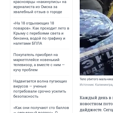
красноярцы «накинулись» на
журналиста из Омска за
хвалебный отзыв о городе
«На 18 отдыхающих 18
поваров». Как проходит лето в
Крыму с перебоями света и
бензина, водой по графику и
налетами БПЛА
Покупатель приобрел на
маркетплейсе новенький
телевизор, а вместе с ним —
кучу проблем
Тело убитого мальчик
Надвигается волна пугающих
Источник: 
Калининград
вирусов — ученые
потребовали срочно усилить
безопасность
Каждый день в 
новостном пото
«Как они получают сто баллов
дайджесте. Сего
— серьезный вопрос». О