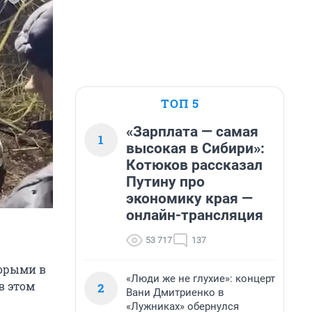
ТОП 5
«Зарплата — самая
1
высокая в Сибири»:
Котюков рассказал
Путину про
экономику края —
онлайн-трансляция
53 717
137
торыми в
«Люди же не глухие»: концерт
в этом
2
Вани Дмитриенко в
«Лужниках» обернулся