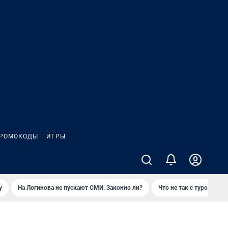
РОМОКОДЫ
ИГРЫ
у
На Логинова не пускают СМИ. Законно ли?
Что не так с туром на 