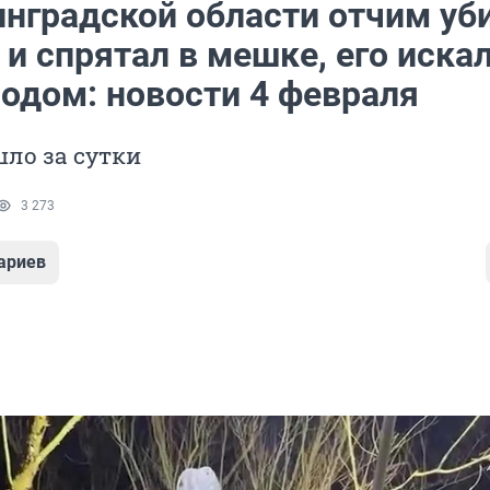
инградской области отчим уб
и спрятал в мешке, его иска
родом: новости 4 февраля
ло за сутки
3 273
ариев