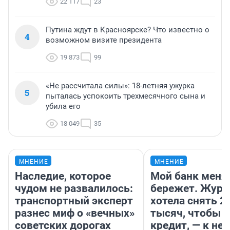
22 117
23
Путина ждут в Красноярске? Что известно о
4
возможном визите президента
19 873
99
«Не рассчитала силы»: 18-летняя ужурка
5
пыталась успокоить трехмесячного сына и
убила его
18 049
35
МНЕНИЕ
МНЕНИЕ
Наследие, которое
Мой банк меня
чудом не развалилось:
бережет. Журн
транспортный эксперт
хотела снять 2
разнес миф о «вечных»
тысяч, чтобы п
советских дорогах
кредит, — к не