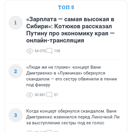
ТОП 5
«Зарплата — самая высокая в
1
Сибири»: Котюков рассказал
Путину про экономику края —
онлайн-трансляция
54 070
138
«Люди же не глухие»: концерт Вани
2
Дмитриенко в «Лужниках» обернулся
скандалом — его сестру обвинили в пении
под фанеру
30 881
51
Когда концерт обернулся скандалом. Ваня
3
Дмитриенко извинился перед Линочкой Ли
за выступление сестры под ее голос