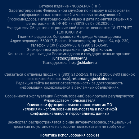
Сетевое издание «NGS24.RU» (18+)
Зарегистрировано Федеральной службой по надзору в сфере связи,
информационных технологий и массовых коммуникаций
(Роскомнадзор). Регистрационный номер и дата принятия решения о
регистрации - ЭЛ № ФС 77-78818 от 07.08.2020 г.
Учредитель: Общество с ограниченной ответственностью "ИНТЕРНЕТ
ТЕХНОЛОГИИ"
Главный редактор: Кондрашова Надежда Александровна
Адрес редакции: 660017, Россия, Красноярск, пр. Мира, 94, оф. 230,
телефон 8 (391) 252-99-53, 8 (999) 315-05-05
Электронный адрес редакции:
ngs24@shkulev.ru
Контактные данные для Роскомнадзора и государственных органов:
juristnsk@shkulev.ru
Техподдержка:
help@shkulev.ru
Связаться с отделом продаж: 8 (383) 212-52-52, 8 (800) 200-03-83 (звонок
с сотового бесплатный),
reklamangs@shkulev.ru
Редакция сайта не несет ответственности за достоверность
информации, содержащейся в рекламных объявлениях.
Особенности эксплуатации (использования) веб-портала регулируются:
Руководством пользователя
Описанием функциональных характеристик ПО
Условиями использования веб-портала и политикой
конфиденциальности персональных данных
Веб-портал распространяется в виде интернет-сервиса, специальные
действия по установке на стороне пользователя не требуются
Политика использования cookies