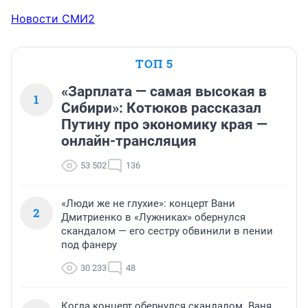
Новости СМИ2
ТОП 5
«Зарплата — самая высокая в
1
Сибири»: Котюков рассказал
Путину про экономику края —
онлайн-трансляция
53 502
136
«Люди же не глухие»: концерт Вани
2
Дмитриенко в «Лужниках» обернулся
скандалом — его сестру обвинили в пении
под фанеру
30 233
48
Когда концерт обернулся скандалом. Ваня