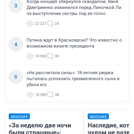
Когда концерт обернулся скандалом. Ваня
3
Дмитриенко извинился перед Линочкой Ли
за выступление сестры под ее голос
22 221
24
Путина ждут в Красноярске? Что известно о
4
возможном визите президента
19 960
99
«Не рассчитала силы»: 18-летняя ужурка
5
пыталась успокоить трехмесячного сына и
убила его
18 389
38
МНЕНИЕ
МНЕНИЕ
«За неделю две ночи
Наследие, кото
были страшные»:
чудом не разва