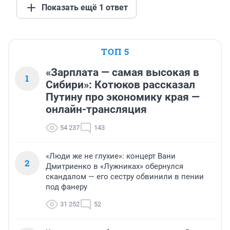
Показать ещё 1 ответ
ТОП 5
«Зарплата — самая высокая в
1
Сибири»: Котюков рассказал
Путину про экономику края —
онлайн-трансляция
54 237
143
«Люди же не глухие»: концерт Вани
2
Дмитриенко в «Лужниках» обернулся
скандалом — его сестру обвинили в пении
под фанеру
31 252
52