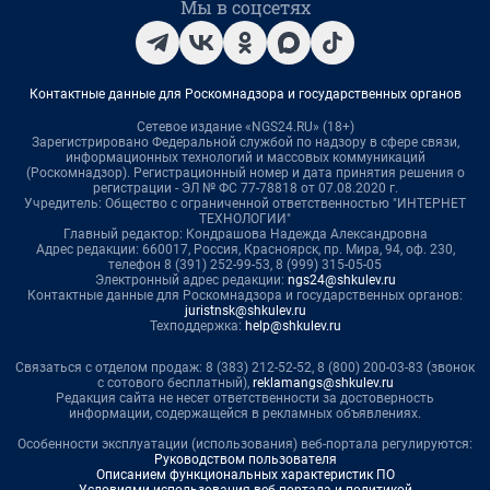
Мы в соцсетях
Контактные данные для Роскомнадзора и государственных органов
Сетевое издание «NGS24.RU» (18+)
Зарегистрировано Федеральной службой по надзору в сфере связи,
информационных технологий и массовых коммуникаций
(Роскомнадзор). Регистрационный номер и дата принятия решения о
регистрации - ЭЛ № ФС 77-78818 от 07.08.2020 г.
Учредитель: Общество с ограниченной ответственностью "ИНТЕРНЕТ
ТЕХНОЛОГИИ"
Главный редактор: Кондрашова Надежда Александровна
Адрес редакции: 660017, Россия, Красноярск, пр. Мира, 94, оф. 230,
телефон 8 (391) 252-99-53, 8 (999) 315-05-05
Электронный адрес редакции:
ngs24@shkulev.ru
Контактные данные для Роскомнадзора и государственных органов:
juristnsk@shkulev.ru
Техподдержка:
help@shkulev.ru
Связаться с отделом продаж: 8 (383) 212-52-52, 8 (800) 200-03-83 (звонок
с сотового бесплатный),
reklamangs@shkulev.ru
Редакция сайта не несет ответственности за достоверность
информации, содержащейся в рекламных объявлениях.
Особенности эксплуатации (использования) веб-портала регулируются:
Руководством пользователя
Описанием функциональных характеристик ПО