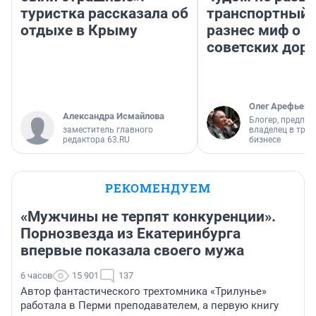
туристка рассказала об
транспортный 
отдыхе в Крыму
разнес миф о 
советских доро
Олег Арефьев
Александра Исмайлова
Блогер, предпри
заместитель главного
владелец в тра
редактора 63.RU
бизнесе
РЕКОМЕНДУЕМ
«Мужчины не терпят конкуренции».
Порнозвезда из Екатеринбурга
впервые показала своего мужа
6 часов
15 901
137
Автор фантастического трехтомника «Трилунье»
работала в Перми преподавателем, а первую книгу