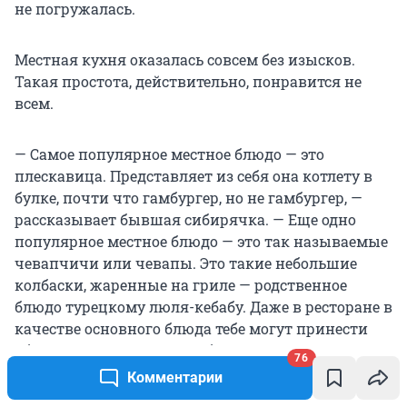
не погружалась.
Местная кухня оказалась совсем без изысков.
Такая простота, действительно, понравится не
всем.
— Самое популярное местное блюдо — это
плескавица. Представляет из себя она котлету в
булке, почти что гамбургер, но не гамбургер, —
рассказывает бывшая сибирячка. — Еще одно
популярное местное блюдо — это так называемые
чевапчичи или чевапы. Это такие небольшие
колбаски, жаренные на гриле — родственное
блюдо турецкому люля-кебабу. Даже в ресторане в
качестве основного блюда тебе могут принести
обыкновенную котлету в булке с маслом. А если
76
заказать салат, официант подаст три салата:
Комментарии
отдельно огурцы, отдельно помидоры, а еще